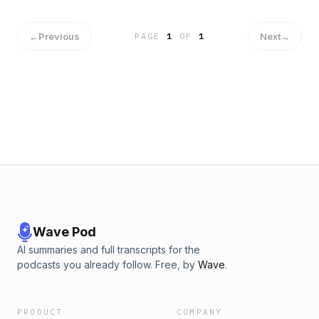
tập 1 của Fairy Friday nhé!
←
Previous
Next
→
PAGE
1
OF
1
Wave Pod
AI summaries and full transcripts for the
podcasts you already follow. Free, by
Wave
.
PRODUCT
COMPANY