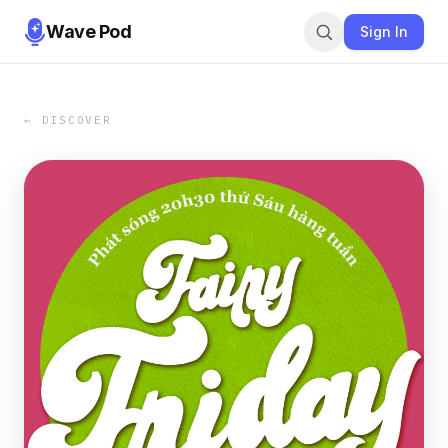
Wave Pod
Sign In
← DISCOVER