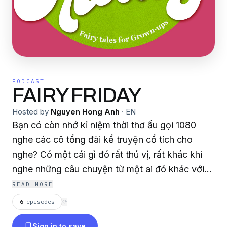
PODCAST
FAIRY FRIDAY
Hosted by
Nguyen Hong Anh
·
EN
Bạn có còn nhớ kỉ niệm thời thơ ấu gọi 1080
nghe các cô tổng đài kể truyện cổ tích cho
nghe? Có một cái gì đó rất thú vị, rất khác khi
nghe những câu chuyện từ một ai đó khác với
giọng thân thuộc của Bà hay Mẹ thủ thỉ hằng
READ MORE
đêm... Fairy Friday góp nhặt những câu chuyện
6
episodes
⟳
cổ tích từ khắp nơi trên thế giới. Có những
Sign in to save