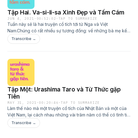
Tập Hai. Va-si-li-sa Xinh Đẹp và Tấm Cám
JUN 4, 2021
·
00:52:02
·
TAP TO SUMMARIZE
Tuần này sẽ là hai truyện cổ tích tới từ Nga và Việt
Nam.Chúng có rất nhiều sự tương đồng: về những bà mẹ kế
ác độc, những cô gái xinh đẹp tốt bụng luôn được giúp đỡ
Transcribe →
bởi phép nhiệm màu, và đặc biệt cả hai chuyện đều có nét kì
bí, những chi tiết mang hơi hướng kinh dị nhưng đều có cái
kết có hậu. Một cái kết có hậu là nguyên tắc bất di bất dịch
của truyện cổ tích, phải không nhỉ!
Tập Một: Urashima Taro và Từ Thức gặp
Tiên
MAY 31, 2021
·
00:20:46
·
TAP TO SUMMARIZE
Làm thế nào mà một truyện cổ tích của Nhật Bản và một của
Việt Nam, lại cách nhau những vài trăm năm có thể có tình tiết
và ý nghĩa gần như y hệt nhau?Và làm thế nào mà lòng tốt
Transcribe →
muốn giúp đỡ người khác đôi khi có thể làm tổn hại đến chính
bản thân bạn và những người thân xung quanh?Cùng nghe