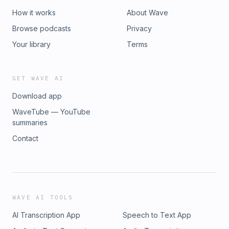
How it works
About Wave
Browse podcasts
Privacy
Your library
Terms
GET WAVE AI
Download app
WaveTube — YouTube
summaries
Contact
WAVE AI TOOLS
AI Transcription App
Speech to Text App