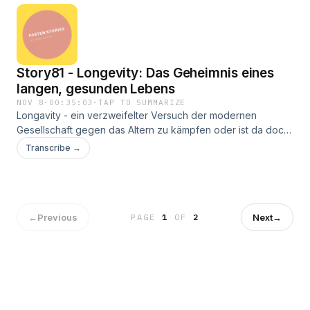
Story81 - Longevity: Das Geheimnis eines
langen, gesunden Lebens
NOV 8
·
00:35:03
·
TAP TO SUMMARIZE
Longavity - ein verzweifelter Versuch der modernen
Gesellschaft gegen das Altern zu kämpfen oder ist da doch
was dran? Katya findet ihr hier: https://frauwow-fasten.de/
Transcribe →
IG: https://www.instagram.com/frauwow_fasten/ Carina findet
ihr hier: www.sunnyside-fasten.de IG:
https://www.instagram.com/carina_sunnysidefasten/ Podcast
Kanal: https://www.instagram.com/fastenstories/ Wir freuen
uns über eure Feedback und Wünsche
←
Previous
Next
→
PAGE
1
OF
2