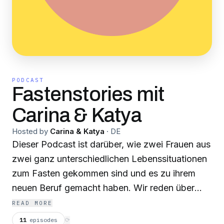
PODCAST
Fastenstories mit
Carina & Katya
Hosted by
Carina & Katya
·
DE
Dieser Podcast ist darüber, wie zwei Frauen aus
zwei ganz unterschiedlichen Lebenssituationen
zum Fasten gekommen sind und es zu ihrem
neuen Beruf gemacht haben. Wir reden über
unsere Arbeit, unsere Beziehungen, unsere
READ MORE
Freundschaft und Entwicklung als Frauen. Wir
11
episodes
⟳