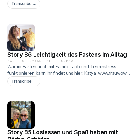
Transcribe →
Story 86 Leichtigkeit des Fastens im Alltag
MAR 5
·
00:27:55
·
TAP TO SUMMARIZE
Warum Fasten auch mit Familie, Job und Terminstress
funktionieren kann Ihr findet uns hier: Katya: www.frauwow-
fasten.de Instagram: @frauwow_fasten Carina:
Transcribe →
www.sunnyside-fasten.de Instagram:
@carina_sunnysidefasten
Story 85 Loslassen und Spaß haben mit