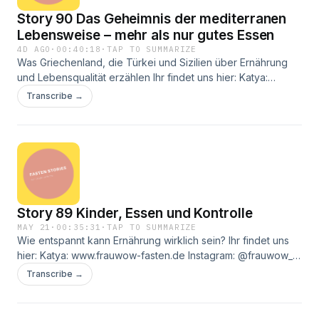
Story 90 Das Geheimnis der mediterranen
Lebensweise – mehr als nur gutes Essen
4D AGO
·
00:40:18
·
TAP TO SUMMARIZE
Was Griechenland, die Türkei und Sizilien über Ernährung
und Lebensqualität erzählen Ihr findet uns hier: Katya:
www.frauwow-fasten.de Instagram: @frauwow_ Carina:
Transcribe →
www.sunnyside-fasten.de Instagram:
@carina_sunnysidefasten
Story 89 Kinder, Essen und Kontrolle
MAY 21
·
00:35:31
·
TAP TO SUMMARIZE
Wie entspannt kann Ernährung wirklich sein? Ihr findet uns
hier: Katya: www.frauwow-fasten.de Instagram: @frauwow_
Carina: www.sunnyside-fasten.de Instagram:
Transcribe →
@carina_sunnysidefasten