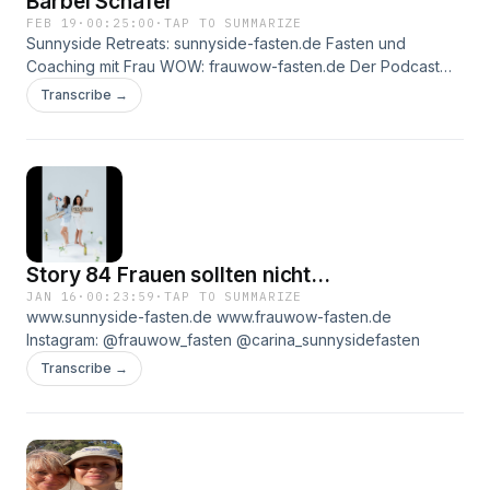
Bärbel Schäfer
FEB 19
·
00:25:00
·
TAP TO SUMMARIZE
Sunnyside Retreats: sunnyside-fasten.de Fasten und
Coaching mit Frau WOW: frauwow-fasten.de Der Podcast
von Bärbel Schäfer: Alltag für Fortgeschrittene
Transcribe →
Story 84 Frauen sollten nicht...
JAN 16
·
00:23:59
·
TAP TO SUMMARIZE
www.sunnyside-fasten.de www.frauwow-fasten.de
Instagram: @frauwow_fasten @carina_sunnysidefasten
Transcribe →