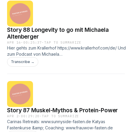
Story 88 Longevity to go mit Michaela
Altenberger
APR 16
·
00:25:37
·
TAP TO SUMMARIZE
Hier gehts zum Krallerhof https://www.krallerhof.com/de/ Und
zum Podcast von Michaela
https://open.spotify.com/show/1ZdcS4LBXKwWtkFW3cZ6OH?
Transcribe →
si=zuLC5R-fSg6Pg2gOFv2kUQ Hier gehts zum Sunnyside
Longevity Retreat ab 31.5.26 im Krallerhof:
Story 87 Muskel-Mythos & Protein-Power
APR 2
·
00:29:20
·
TAP TO SUMMARIZE
Carinas Retreats: www.sunnyside-fasten.de Katyas
Fastenkurse &amp; Coaching: www.frauwow-fasten.de