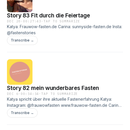
Story 83 Fit durch die Feiertage
DEC 20
·
00:27:43
·
TAP TO SUMMARIZE
Katya: Frauwow-fasten.de Carina: sunnyside-fasten.de Insta:
@fastenstories
Transcribe →
Story 82 mein wunderbares Fasten
DEC 6
·
00:34:34
·
TAP TO SUMMARIZE
Katya spricht über ihre aktuelle Fastenerfahrung Katya:
Instagram: @frauwowfasten www.frauwow-fasten.de Carina:
Instagram: @carins_sunnysidefasten www.sunnyside-
Transcribe →
fasten.de