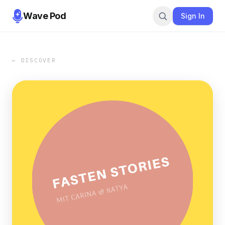
Wave Pod
Sign In
← DISCOVER