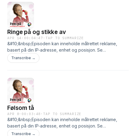
Ringe på og stikke av
APR 14
·
00:04:47
·
TAP TO SUMMARIZE
&#10;&nbsp;Episoden kan inneholde målrettet reklame,
basert på din IP-adresse, enhet og posisjon. Se
smartpod.no/personvern for informasjon og dine valg om
Transcribe →
deling av data.
Følsom tå
APR 8
·
00:03:48
·
TAP TO SUMMARIZE
&#10;&nbsp;Episoden kan inneholde målrettet reklame,
basert på din IP-adresse, enhet og posisjon. Se
smartpod.no/personvern for informasjon og dine valg om
Transcribe →