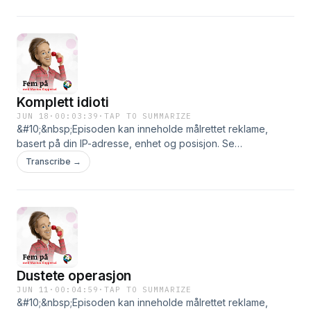
Komplett idioti
JUN 18
·
00:03:39
·
TAP TO SUMMARIZE
&#10;&nbsp;Episoden kan inneholde målrettet reklame,
basert på din IP-adresse, enhet og posisjon. Se
smartpod.no/personvern for informasjon og dine valg om
Transcribe →
deling av data.
Dustete operasjon
JUN 11
·
00:04:59
·
TAP TO SUMMARIZE
&#10;&nbsp;Episoden kan inneholde målrettet reklame,