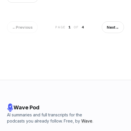
deling av data.
←
Previous
Next
→
PAGE
1
OF
4
Wave Pod
AI summaries and full transcripts for the
podcasts you already follow. Free, by
Wave
.