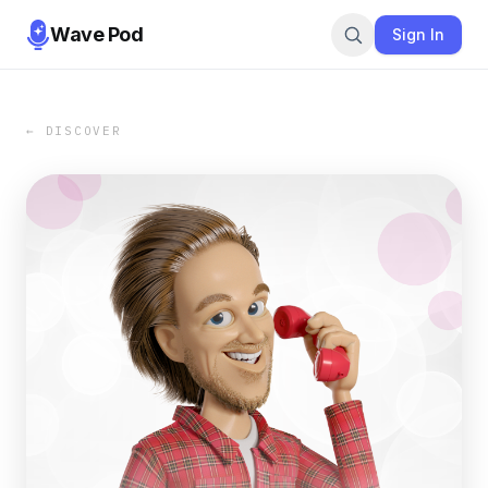
Wave Pod
Sign In
← DISCOVER