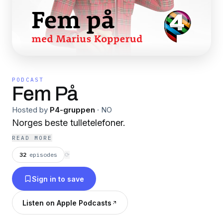
PODCAST
Fem På
Hosted by
P4-gruppen
·
NO
Norges beste tulletelefoner.
READ MORE
32
episodes
⟳
Sign in to save
Listen on Apple Podcasts