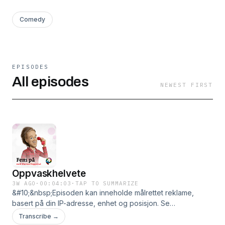
Comedy
EPISODES
All episodes
NEWEST FIRST
Oppvaskhelvete
3W AGO
·
00:04:03
·
TAP TO SUMMARIZE
&#10;&nbsp;Episoden kan inneholde målrettet reklame,
basert på din IP-adresse, enhet og posisjon. Se
smartpod.no/personvern for informasjon og dine valg om
Transcribe →
deling av data.