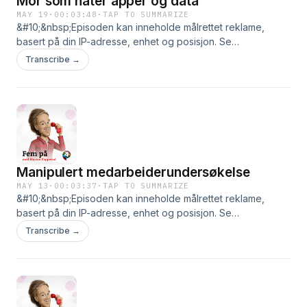
Mor som hater apper og data
MAY 19
·
00:03:48
·
TAP TO SUMMARIZE
&#10;&nbsp;Episoden kan inneholde målrettet reklame,
basert på din IP-adresse, enhet og posisjon. Se
smartpod.no/personvern for informasjon og dine valg om
Transcribe →
deling av data.
Manipulert medarbeiderundersøkelse
MAY 13
·
00:03:37
·
TAP TO SUMMARIZE
&#10;&nbsp;Episoden kan inneholde målrettet reklame,
basert på din IP-adresse, enhet og posisjon. Se
smartpod.no/personvern for informasjon og dine valg om
Transcribe →
deling av data.