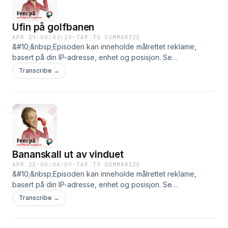
Ufin på golfbanen
APR 29
·
00:03:29
·
TAP TO SUMMARIZE
&#10;&nbsp;Episoden kan inneholde målrettet reklame,
basert på din IP-adresse, enhet og posisjon. Se
smartpod.no/personvern for informasjon og dine valg om
Transcribe →
deling av data.
Bananskall ut av vinduet
APR 22
·
00:04:09
·
TAP TO SUMMARIZE
&#10;&nbsp;Episoden kan inneholde målrettet reklame,
basert på din IP-adresse, enhet og posisjon. Se
smartpod.no/personvern for informasjon og dine valg om
Transcribe →
deling av data.