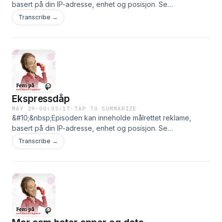
basert på din IP-adresse, enhet og posisjon. Se
smartpod.no/personvern for informasjon og dine valg om
Transcribe →
deling av data.
Ekspressdåp
MAY 29
·
00:05:17
·
TAP TO SUMMARIZE
&#10;&nbsp;Episoden kan inneholde målrettet reklame,
basert på din IP-adresse, enhet og posisjon. Se
smartpod.no/personvern for informasjon og dine valg om
Transcribe →
deling av data.