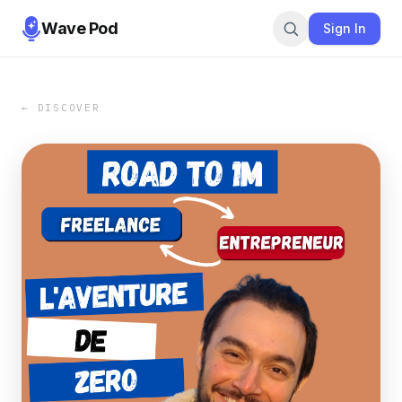
Wave Pod
Sign In
← DISCOVER