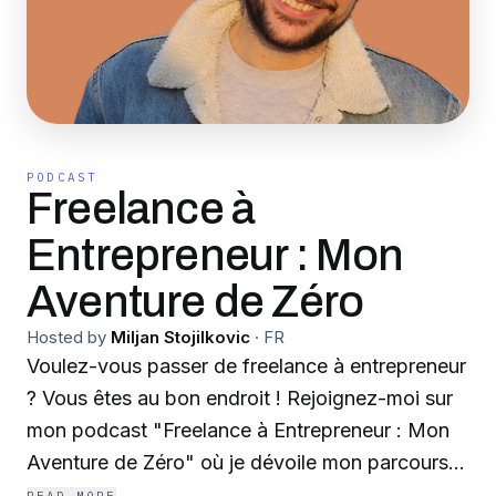
PODCAST
Freelance à
Entrepreneur : Mon
Aventure de Zéro
Hosted by
Miljan Stojilkovic
·
FR
Voulez-vous passer de freelance à entrepreneur
? Vous êtes au bon endroit ! Rejoignez-moi sur
mon podcast "Freelance à Entrepreneur : Mon
Aventure de Zéro" où je dévoile mon parcours
de création d'une agence de Data Marketing à