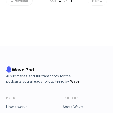
tout en partageant mes propres succès et défis. Avec des
←
Previous
Next
→
PAGE
1
OF
1
informations précises et des histoires personnelles, j’espère
faire de ce podcast un guide inestimable pour tout
freelance prêt à faire le grand saut. Abonnez-vous et
commencez votre voyage entrepreneurial avec moi dès
aujourd&#39;hui. Et si vous êtes au même stade, n’hésitez
pas à me contacter pour faire un épisode ensemble. Outils
de prospection : Linkedin Sales Navigator Apollo :
app.apollo.io
Wave Pod
AI summaries and full transcripts for the
podcasts you already follow. Free, by
Wave
.
PRODUCT
COMPANY
How it works
About Wave