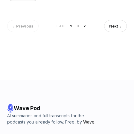
a Matte,Mauro e Milo -SF @ NO: match of the year!!
Considerazioni sulle due squadre e sugli spunti del match -
Tennessee: Tanneehill, Vrabel e Henry al centro della
nostra discussione -Rimpianti: chi a Dicembre può avere più
rimpianti? -Pronostici e Saluti! Buon Ascolto!! Contatti:
←
Previous
Next
→
PAGE
1
OF
2
Facebook: https://www.facebook.com/FullMondayShow/?
ref=hl Twitter: https://twitter.com/FullMondayRadio Telegram
: http://t.me//fullmondayradio
Wave Pod
AI summaries and full transcripts for the
podcasts you already follow. Free, by
Wave
.