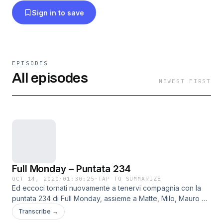
Sign in to save
EPISODES
All episodes
NEWEST FIRST
Full Monday – Puntata 234
OCT 14, 2020
·
01:30:25
·
TAP TO SUMMARIZE
Ed eccoci tornati nuovamente a tenervi compagnia con la
puntata 234 di Full Monday, assieme a Matte, Milo, Mauro ed
al graditissimo ritorno di Luca Domenighini -Arrivati a week 5
Transcribe →
parliamo dei rookies scelti all&#8217; altimo draft -Gase e le