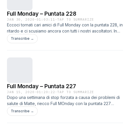
https://twitter.com/FullMondayRadio Telegram :
http://t.me//fullmondayradio
Full Monday – Puntata 228
JAN 30, 2020
·
01:03:11
·
TAP TO SUMMARIZE
Eccoci tornati cari amici di Full Monday con la puntata 228, in
ritardo e ci scusiamo ancora con tutti i nostri ascoltatori. In
conduzione Matte,Milo e Mauro -Analisi dei Championship
Transcribe →
tra TEN @ KC e GB @ SF -SF e KC: SuperBowl con le due
migliori della stagione..? -Situazione nuovi head coach -
Pronostico del SuperBowl!! Buon Ascolto!! Contatti:
Facebook: https://www.facebook.com/FullMondayShow/?
ref=hl Twitter: https://twitter.com/FullMondayRadio Telegram
: http://t.me//fullmondayradio
Full Monday – Puntata 227
JAN 15, 2020
·
01:20:22
·
TAP TO SUMMARIZE
Dopo una settimana di stop forzata a causa dei problemi di
salute di Matte, riecco Full MOnday con la puntata 227
assieme ad un Matte senza voce, Milo e Mauro -Argomento
Transcribe →
principale ovviamente i Divisional Round -Spazio anche al
Championship tra LSU e Clemson -Pronostici e saluti finali
Buon Ascolto!! Contatti: Facebook: