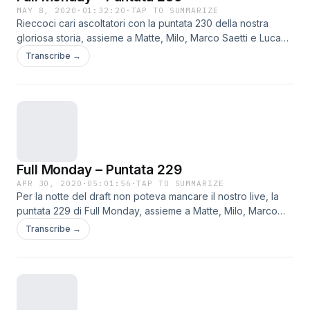
https://twitter.com/FullMondayRadio Telegram :
MAY 8, 2020
·
01:32:20
·
TAP TO SUMMARIZE
Rieccoci cari ascoltatori con la puntata 230 della nostra
http://t.me//fullmondayradio
gloriosa storia, assieme a Matte, Milo, Marco Saetti e Luca
Domenighini. Puntata dedicata al recap del draft delle
Transcribe →
squadre della AFC. -Commenti sulle varie pick division per
division e grade personalissim Buon Ascolto!! Contatti:
Facebook: https://www.facebook.com/FullMondayShow/?
ref=hl Twitter: https://twitter.com/FullMondayRadio Telegram
: http://t.me//fullmondayradio
Full Monday – Puntata 229
APR 30, 2020
·
05:01:56
·
TAP TO SUMMARIZE
Per la notte del draft non poteva mancare il nostro live, la
puntata 229 di Full Monday, assieme a Matte, Milo, Marco
Saetti e Emanuele Addondi. Un grazie a chi ha seguito in
Transcribe →
diretta, fino alla fine, la puntata assieme a noi: siete stati in
tanti. Inutile spiegarvi il contenuto della puntata..abbiamo
cercato di spiegare ogni pick e di essere anche un pò fuori
dagli schemi! Buon Ascolto!! Contatti: Facebook:
https://www.facebook.com/FullMondayShow/?ref=hl Twitter: