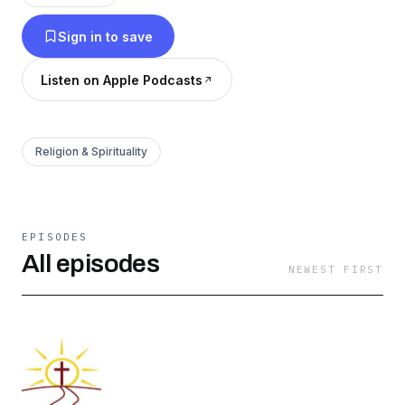
Phận Xuân Lộc, chuẩn nhận (imprimatur) ngày
Sign in to save
30/01/2014. Chương trình bao gồm 37 bài giáo
lý được chia thành năm phần: phần mở đầu, ba
Listen on Apple Podcasts
phần chính và phần kết.
Religion & Spirituality
EPISODES
All episodes
NEWEST FIRST