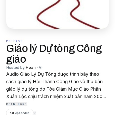
PODCAST
Giáo lý Dự tòng Công
giáo
Hosted by
Hoan
·
VI
Audio Giáo Lý Dự Tòng được trình bày theo
sách giáo lý Hội Thánh Công Giáo và thủ bản
giáo lý dự tòng do Tòa Giám Mục Giáo Phận
Xuân Lộc chịu trách nhiệm xuất bản năm 2005.
Và Audio Giáo Lý này cũng được Đức Giám
READ MORE
Mục Đaminh Nguyễn Chu Trinh, giám mục Giáo
10
episodes
⟳