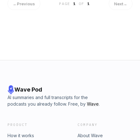
←
Previous
Next
→
PAGE
1
OF
1
Wave Pod
AI summaries and full transcripts for the
podcasts you already follow. Free, by
Wave
.
PRODUCT
COMPANY
How it works
About Wave