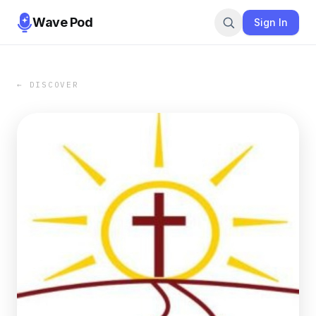
Wave Pod
Sign In
← DISCOVER