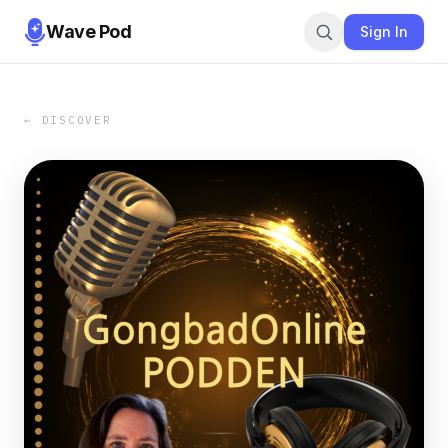
Wave Pod
Sign In
← DISCOVER