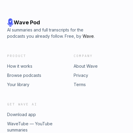
Wave Pod
AI summaries and full transcripts for the
podcasts you already follow. Free, by
Wave
.
PRODUCT
COMPANY
How it works
About Wave
Browse podcasts
Privacy
Your library
Terms
GET WAVE AI
Download app
WaveTube — YouTube
summaries