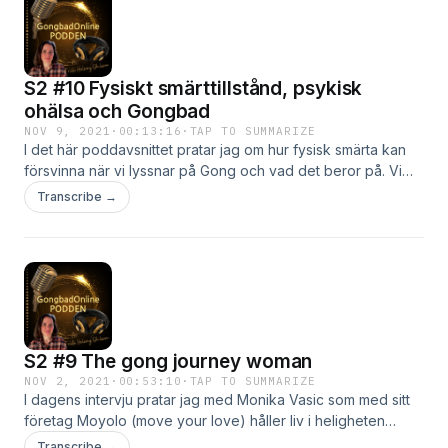
Symbolpedagog. 2005 hörde hon första gången Prof.
Fessmann spela på klangsten under en utbildning i
Transfigura kroppsterapi i Belgien och hon vart oerhört
fascinerad av ljudet, "det kändes som jag blev ett med
S2 #10 Fysiskt smärttillstånd, psykisk
stenen" berättar Camilla. Mer om det och om
symboltolkningar och kroppsterapi berättar Camilla under
ohälsa och Gongbad
intervjun.&nbsp; Välkommen att lyssna! Du hittar information
NOV 9, 2021
·
00:13:16
·
TAP TO SUMMARIZE
om Camillas företag HÄR Vill du lyssna på våra Gongbad
I det här poddavsnittet pratar jag om hur fysisk smärta kan
klicka HÄR
försvinna när vi lyssnar på Gong och vad det beror på. Vi
tittar också på mental sjukdom och vilken effekt gongljudet
Transcribe →
har på det tillståndet. Lyssna gärna på våra Gongbad på
www.GongbadOnline.se
S2 #9 The gong journey woman
NOV 2, 2021
·
00:53:10
·
TAP TO SUMMARIZE
I dagens intervju pratar jag med Monika Vasic som med sitt
företag Moyolo (move your love) håller liv i heligheten
genom helande ljud, groove, hatha- och yinyoga klasser,
Transcribe →