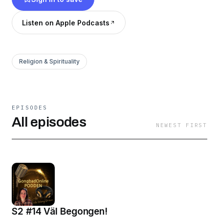
människor som alla har en sak gemensamt, de
älskar Gongbad! Älskar du också Gongbad
Listen on Apple Podcasts
Välkommen att lyssna på GongbadOnline
podden!
Religion & Spirituality
EPISODES
All episodes
NEWEST FIRST
S2 #14 Väl Begongen!