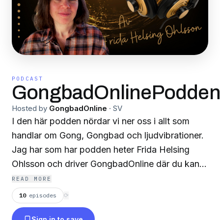
PODCAST
GongbadOnlinePodde
Hosted by
GongbadOnline
·
SV
I den här podden nördar vi ner oss i allt som
handlar om Gong, Gongbad och ljudvibrationer.
Jag har som har podden heter Frida Helsing
Ohlsson och driver GongbadOnline där du kan
lyssna på magnifika Gongbad online med
READ MORE
fantastisk ljudkvalité. I den här podden kommer
10
episodes
⟳
jag bland annat göra spännande intervjuer med
Sign in to save