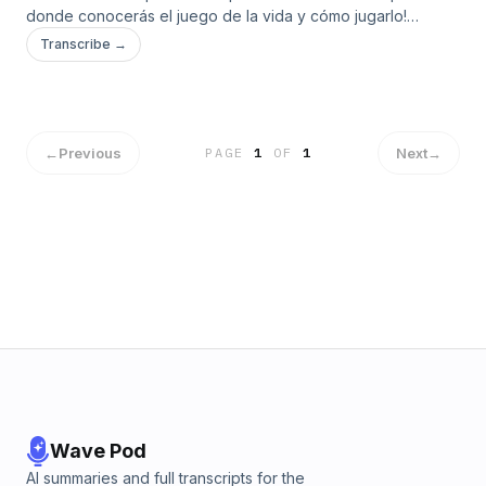
donde conocerás el juego de la vida y cómo jugarlo!
Conocerás las reglas universales y los ejercicios para lograr
Transcribe →
sacar a flote la mejor version de ti para que logres tu
propósito. Yo soy Gretchen Rodríguez, estamos a punto de
emprender un viaje mágico a un juego llamado VIDA.
←
Previous
Next
→
PAGE
1
OF
1
Wave Pod
AI summaries and full transcripts for the