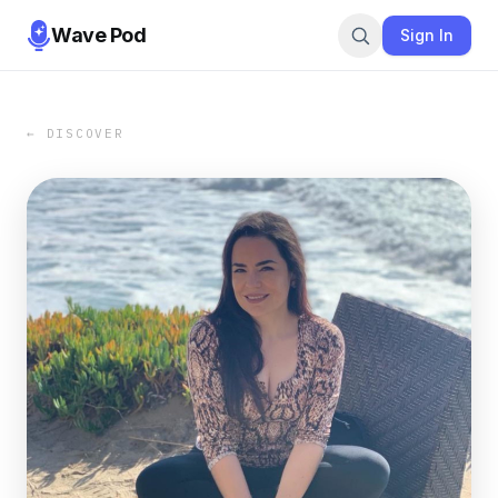
Wave Pod
Sign In
← DISCOVER