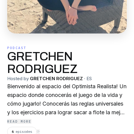
PODCAST
GRETCHEN
RODRIGUEZ
Hosted by
GRETCHEN RODRIGUEZ
·
ES
Bienvenido al espacio del Optimista Realista! Un
espacio donde conocerás el juego de la vida y
cómo jugarlo! Conocerás las reglas universales
y los ejercicios para lograr sacar a flote la mejor
version de ti para que logres tu propósito. Yo
READ MORE
soy Gretchen Rodríguez, estamos a punto de
6
episodes
⟳