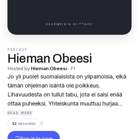
PODCAST
Hieman Obeesi
Hosted by
Hieman Obeesi
·
FI
Jo yli puolet suomalaisista on ylipainoisia, eikä
tämän ohjelman isäntä ole poikkeus.
Lihavuudesta on tullut tabu, jota ei saisi enää
ottaa puheeksi. Yhteiskunta muuttuu hurjaa
vauhtia, ja tuntuu, että tavalliset ihmiset ovat
READ MORE
jäämässä jalkoihin. Olemme jostain syystä
12
episodes
⟳
antaneet periksi, emmekä enää osaa pitää
Sign in to save