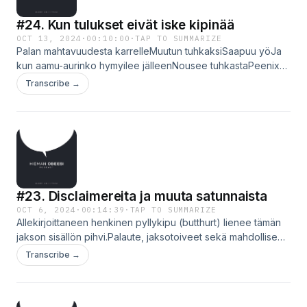
#24. Kun tulukset eivät iske kipinää
OCT 13, 2024
·
00:10:00
·
TAP TO SUMMARIZE
Palan mahtavuudesta karrelleMuutun tuhkaksiSaapuu yöJa
kun aamu-aurinko hymyilee jälleenNousee tuhkastaPeenix-
Lintu---Hieman Obeesi jättäytyy pidemmälle tauolle, jotta se
Transcribe →
voi lopulta syntyä uudestaan entistä ehompana.Kiitos, ja
ollaan yhteyksissä.Email: hieman@obeesi.fi Instagram:
@hiemanobeesi
#23. Disclaimereita ja muuta satunnaista
OCT 6, 2024
·
00:14:39
·
TAP TO SUMMARIZE
Allekirjoittaneen henkinen pyllykipu (butthurt) lienee tämän
jakson sisällön pihvi.Palaute, jaksotoiveet sekä mahdolliseen
yhteistyöhön liittyvät yhteydenotot Email: hieman@obeesi.fi
Transcribe →
Instagram: @hiemanobeesi