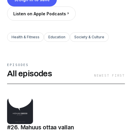
huolta itsestämme.
Listen on Apple Podcasts
On aika tehdä muutos. Tule tekemään se
yhdessä.
Health & Fitness
Education
Society & Culture
Uusi jakso aina joku sunnuntai.
Ota vapaasti yhteyttä osoitteessa
hieman@obeesi.fi
EPISODES
All episodes
NEWEST FIRST
#26. Mahuus ottaa vallan