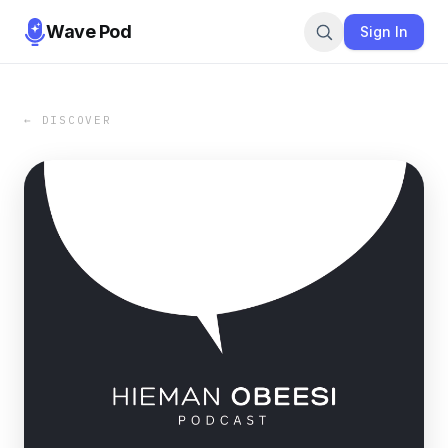
Wave Pod
Sign In
← DISCOVER