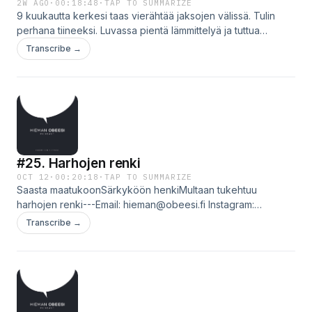
2W AGO
·
00:18:48
·
TAP TO SUMMARIZE
9 kuukautta kerkesi taas vierähtää jaksojen välissä. Tulin
perhana tiineeksi. Luvassa pientä lämmittelyä ja tuttua
jauhantaa. Katsotaan jos tästä jälleen noustaan!---Email:
Transcribe →
hieman@obeesi.fi Instagram: @hiemanobeesi
#25. Harhojen renki
OCT 12
·
00:20:18
·
TAP TO SUMMARIZE
Saasta maatukoonSärkyköön henkiMultaan tukehtuu
harhojen renki---Email: hieman@obeesi.fi Instagram:
@hiemanobeesi
Transcribe →