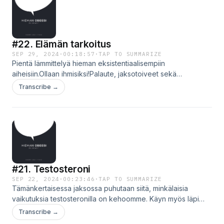
#22. Elämän tarkoitus
SEP 29, 2024
·
00:18:57
·
TAP TO SUMMARIZE
Pientä lämmittelyä hieman eksistentiaalisempiin
aiheisiin.Ollaan ihmisiksi!Palaute, jaksotoiveet sekä
mahdolliseen yhteistyöhön liittyvät yhteydenotot Email:
Transcribe →
hieman@obeesi.fi Instagram: @hiemanobeesi
#21. Testosteroni
SEP 22, 2024
·
00:23:46
·
TAP TO SUMMARIZE
Tämänkertaisessa jaksossa puhutaan siitä, minkälaisia
vaikutuksia testosteronilla on kehoomme. Käyn myös läpi
erilaisia tekijöitä, jotka vaikuttavat testosteronin tuotantoon -
Transcribe →
niin posiitivisesti kuin negatiivisesti.Kerron myös lopussa