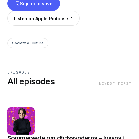
Sign in to save
Listen on Apple Podcasts
Society & Culture
EPISODES
All episodes
NEWEST FIRST
Sommarserie om dödssynderna – lyssna i