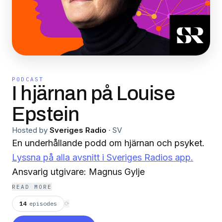
PODCAST
I hjärnan på Louise
Epstein
Hosted by
Sveriges Radio
·
SV
En underhållande podd om hjärnan och psyket.
Lyssna på alla avsnitt i Sveriges Radios app.
Ansvarig utgivare: Magnus Gylje
READ MORE
14
episodes
⟳