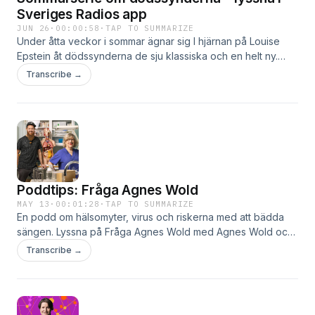
Sveriges Radios app
JUN 26
·
00:00:58
·
TAP TO SUMMARIZE
Under åtta veckor i sommar ägnar sig I hjärnan på Louise
Epstein åt dödssynderna de sju klassiska och en helt ny.
Lyssna på alla avsnitt i Sveriges Radios app. Börja lyssna nu i
Transcribe →
Sveriges Radios app.Louise Epstein tar hjälp av Anders
Hansen, Ullakarin Nyberg och Anna Bennich för att förstå
hur dödssynderna lever vidare i våra psyken och hur de
passar in i vår tid. Sommarserien om dödssynderna startar
fredagen den 26 juni – lyssna i Sveriges Radios app!
Poddtips: Fråga Agnes Wold
MAY 13
·
00:01:28
·
TAP TO SUMMARIZE
En podd om hälsomyter, virus och riskerna med att bädda
sängen. Lyssna på Fråga Agnes Wold med Agnes Wold och
Christer Lundberg i Sveriges Radios app. Nya avsnitt hör du
Transcribe →
bara hos Sveriges Radio.