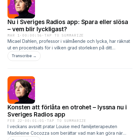
Nu i Sveriges Radios app: Spara eller slösa
– vem blir lyckligast?
MAR 1
·
00:00:56
·
TAP TO SUMMARIZE
Micael Dahlen, professor i välmående och lycka, har räknat
ut en procentsats för i vilken grad storleken på ditt
sparkonto påverkar ditt välmående. Lyssna på alla avsnitt i
Transcribe →
Sveriges Radios app. Lyssna nu i Sveriges Radios
app.Vetenskapliga studier har visat att det finns ett samband
mellan tillgång på pengar och livsnöjdhet. Men vad missar
sparsamma som sällan unnar sig något?I veckans avsnitt
pratar Louise Epstein med Micael Dahlen, professor i
välmående och lycka vid Handelshögskolan i Stockholm.
Konsten att förlåta en otrohet – lyssna nu i
Sveriges Radios app
FEB 22
·
00:01:01
·
TAP TO SUMMARIZE
I veckans avsnitt pratar Louise med familjeterapeuten
Madeleine Cocozza som berättar vad man kan göra när
någon varit otrogen. Lyssna på alla avsnitt i Sveriges Radios