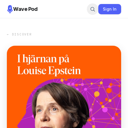
Wave Pod
Sign In
← DISCOVER