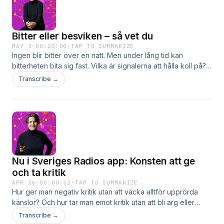
Bitter eller besviken – så vet du
MAY 3
·
00:25:00
·
TAP TO SUMMARIZE
Ingen blir bitter över en natt. Men under lång tid kan
bitterheten bita sig fast. Vilka är signalerna att hålla koll på?
Lyssna på alla avsnitt i Sveriges Radios app. ”Det är inte
Transcribe →
bitterhet förrän det har blivit som ett återkommande
mönster”, säger psykologen Anna Bennich. Hon beskriver
bitterheten som ett fruset tillstånd när negativa känslor som
besvikelse, ilska, sorg eller vanmakt blir konstanta.
Tillsammans med Louise analyserar hon hur bitterheten
byggs upp över tid och hur den ibland fungerar som en
psykologisk skyddsmekanism. Dessutom diskuteras hur man
Nu i Sveriges Radios app: Konsten att ge
kan upptäcka och stoppa förbittringsprocessen samt hur
man hjälper en närstående som fastnat i det frusna
och ta kritik
tillståndet.Programledare: Louise EpsteinGäst: Anna Bennich,
APR 26
·
00:00:52
·
TAP TO SUMMARIZE
legitimerad psykolog och författareProducent: Tommie
Hur ger man negativ kritik utan att väcka alltför upprörda
Jönsson
känslor? Och hur tar man emot kritik utan att bli arg eller
sårad? Lyssna på alla avsnitt i Sveriges Radios app. Lyssna i
Transcribe →
Sveriges Radios appI arbetslivet pratar man ibland om