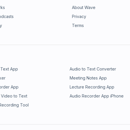
rks
About Wave
odcasts
Privacy
ry
Terms
 Text App
Audio to Text Converter
ker
Meeting Notes App
order App
Lecture Recording App
 Video to Text
Audio Recorder App iPhone
 Recording Tool