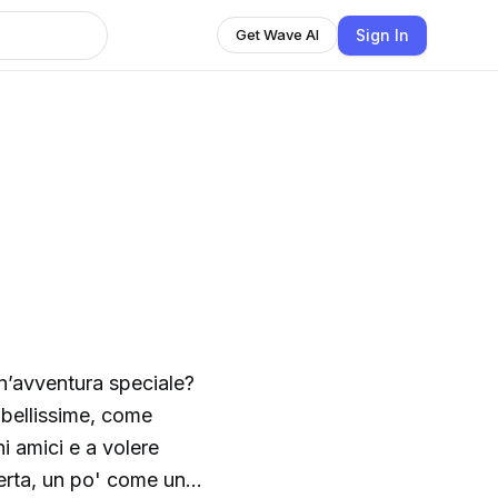
Sign In
Get Wave AI
un’avventura speciale?
 bellissime, come
i amici e a volere
perta, un po' come una