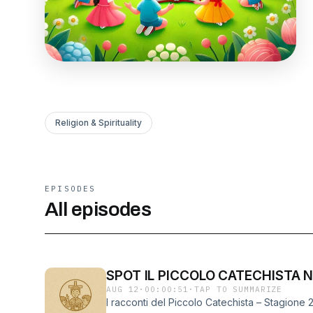
Religion & Spirituality
EPISODES
All episodes
SPOT IL PICCOLO CATECHISTA 
AUG 12
·
00:00:51
·
TAP TO SUMMARIZE
I racconti del Piccolo Catechista – Stagione