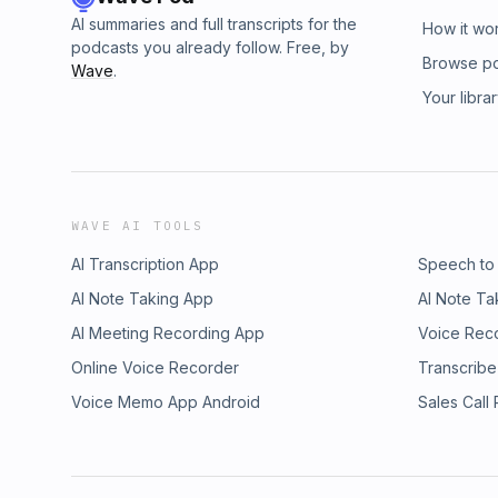
AI summaries and full transcripts for the
How it wo
podcasts you already follow. Free, by
Browse p
Wave
.
Your libra
WAVE AI TOOLS
AI Transcription App
Speech to
AI Note Taking App
AI Note Ta
AI Meeting Recording App
Voice Rec
Online Voice Recorder
Transcribe
Voice Memo App Android
Sales Call