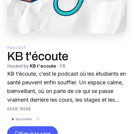
PODCAST
KB t'écoute
Hosted by
KB t'ecoute
·
FR
KB t’écoute, c’est le podcast où les étudiants en
santé peuvent enfin souffler. Un espace calme,
bienveillant, où on parle de ce qui se passe
vraiment derrière les cours, les stages et les
révisions : la fatigue, le stress, la pression, les
READ MORE
doutes… mais aussi les moments qui font du
6
episodes
⟳
bien, les petites victoires, les amitiés, et tout ce
Sign in to save