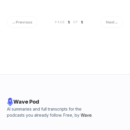
doutes, charge de travail… mais aussi des petites joies, des
relations, des galères, des questions qu’on se pose tous, et
de tous ces moments qui rythment la vie étudiante.L’idée est
simple :- un podcast où tu peux souffler, te reconnaître, et te
←
Previous
Next
→
PAGE
1
OF
1
sentir moins seul.Un endroit où chaque sujet a sa place, où
rien n’est “trop”, rien n’est “bête”, rien n’est interdit.Et
surtout, c’est un podcast qui se construit avec vous.Tu veux
qu’on parle d’un thème ?Tu veux partager ton histoire,
poser une question, lancer un débat ?Écris-nous, envoie un
message, ou propose tes idées directement sur Instagram :
@kbtecoute.KB t'écoute - le podcast qui te ressemble
Hébergé par Ausha. Visitez ausha.co/politique-de-
confidentialite pour plus d'informations.
Wave Pod
AI summaries and full transcripts for the
podcasts you already follow. Free, by
Wave
.