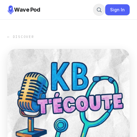
Wave Pod
Sign In
← DISCOVER