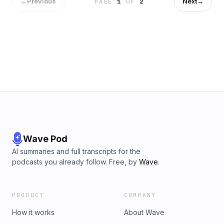
het opnieuw boeken van vluchten en accommodaties
←
Previous
Next
→
PAGE
1
OF
2
vonden we uiteindelijk een weg naar ons avontuur. Deze
ervaring heeft me geleerd dat controle vaak een illusie is en
dat het belangrijk is om open te staan voor de onverwachte
wendingen van het leven. 'KELLY' is een productie van ILVY
B.V. &copy; ILVY Network&nbsp;https://ilvy.com/podcastDit is
een productie van ILVY Network ©️ 2024-2026 ILVY B.V. •
Samenwerken met deze of onze andere podcast shows?
Mail ons dan op management@ilvy.com of kijk op onze
website: https://ilvy.com/podcastSee
omnystudio.com/listener for privacy information.
Wave Pod
AI summaries and full transcripts for the
podcasts you already follow. Free, by
Wave
.
PRODUCT
COMPANY
How it works
About Wave