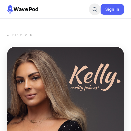
Wave Pod
Sign In
← DISCOVER