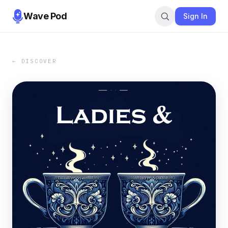
Wave Pod
Sign In
← DISCOVER