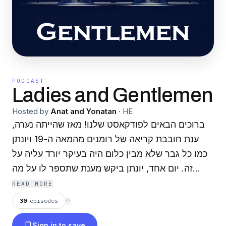
PODCAST
Ladies and Gentlemen
Hosted by
Anat and Yonatan
·
HE
ברוכים הבאים לפודקאסט שלנו! מאז שהייתה נערה,
ענת חובבת קריאה של רומנים מהמאה ה-19 ויונתן
כמו כל גבר שלא מבין כלום היה בעיקר יורד עליה על
זה. יום אחד, יונתן ביקש מענת שתספר לו על מה
הספר שהיא קוראת והאופן המרתק והשובה בו ענת
READ MORE
סיפרה את זה פשוט תפס אותו לגמרי. אחרי שנים
30
episodes
⟳
רבות שענת מספרת ליונתן את הספרים האלה (בעיקר
Sign in to save