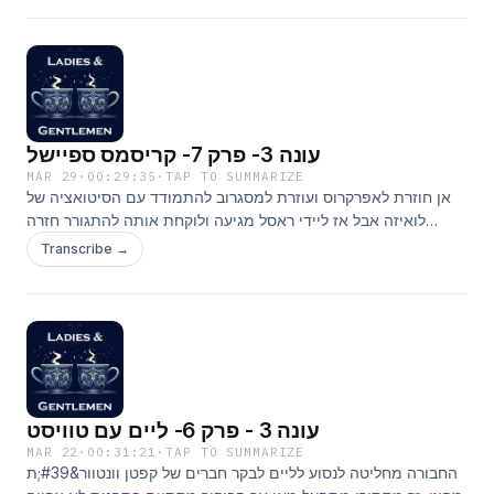
עונה 3- פרק 7- קריסמס ספיישל
MAR 29
·
00:29:35
·
TAP TO SUMMARIZE
אן חוזרת לאפרקרוס ועוזרת למסגרוב להתמודד עם הסיטואציה של
לואיזה אבל אז ליידי ראסל מגיעה ולוקחת אותה להתגורר חזרה
בקלינץ&#39; לקראת המעבר הצפוי לבאת&#39;.
Transcribe →
עונה 3 - פרק 6- ליים עם טוויסט
MAR 22
·
00:31:21
·
TAP TO SUMMARIZE
החבורה מחליטה לנסוע לליים לבקר חברים של קפטן וונטוור&#39;ת