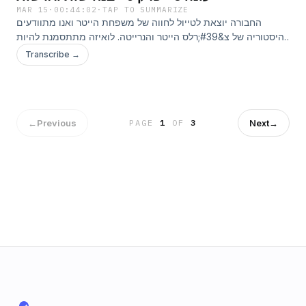
MAR 15
·
00:44:02
·
TAP TO SUMMARIZE
החבורה יוצאת לטייול לחווה של משפחת הייטר ואנו מתוודעים
להיסטוריה של צ&#39;רלס הייטר והנרייטה. לואיזה מתתסמנת להיות
מושא אהבתו החדש של קפטן וונטוורת&#39;
Transcribe →
←
Previous
Next
→
PAGE
1
OF
3