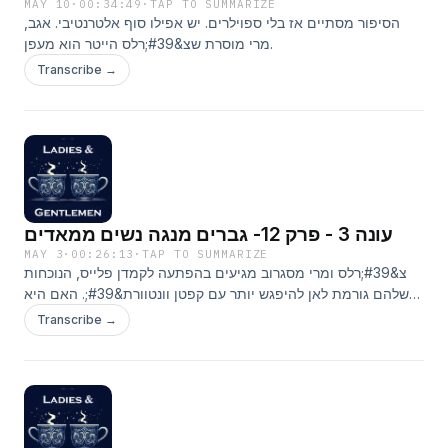
MAY 10
·
00:34:49
·
TAP TO SUMMARIZE
הסיפור מסתיים אז בלי ספוילרים. יש אפילו סוף אלטרנטיבי. אגב,
מרי מוסרת שצ&#39;רלס הייטר הוא מעפן.
Transcribe →
עונה 3 - פרק 12- גברים מנגה נשים ממאדים
MAY 3
·
00:26:13
·
TAP TO SUMMARIZE
צ&#39;רלס ומרי מסגרוב מגיעים בהפתעה לקמדן פלייס, הנוכחות
שלהם גורמת לאן להיפגש יותר עם קפטן וונטוורת&#39;. האם היא
תצליח להבהיר לו את רגשותיה?
Transcribe →