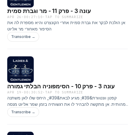
עונה 3 - פרק 11 - מר וגברת סמית
APR 26
·
00:27:10
·
TAP TO SUMMARIZE
אן הולכת לבקר את גברת סמית אחרי הקונצרט והיא מספרת לה את
הסיפור מאחורי מר אליוט
Transcribe →
עונה 3 - פרק 10 - הסימפוניה הבלתי גמורה
APR 19
·
00:30:52
·
TAP TO SUMMARIZE
קפטן וונטוורת&#39; מגיע לבאת&#39;, היחס שלו לאן משתנה
מהותית. אן מתקשה להבהיר לו את רגשותיה בזמן שמר אליוט מנסה
יותר ויותר להתקרב אליה
Transcribe →