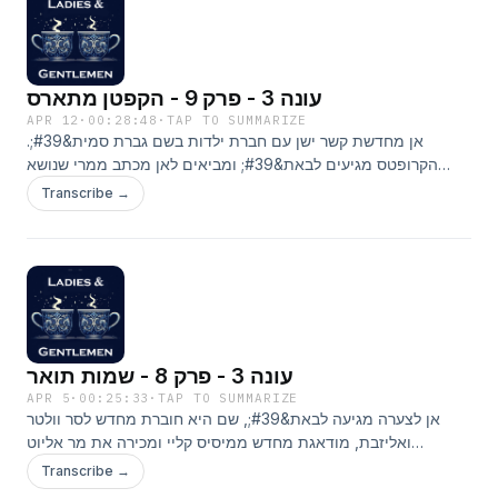
עונה 3 - פרק 9 - הקפטן מתארס
APR 12
·
00:28:48
·
TAP TO SUMMARIZE
אן מחדשת קשר ישן עם חברת ילדות בשם גברת סמית&#39;.
הקרופטס מגיעים לבאת&#39; ומביאים לאן מכתב ממרי שנושא
חדשות לא צפויות.
Transcribe →
עונה 3 - פרק 8 - שמות תואר
APR 5
·
00:25:33
·
TAP TO SUMMARIZE
אן לצערה מגיעה לבאת&#39;, שם היא חוברת מחדש לסר וולטר
ואליזבת, מודאגת מחדש ממיסיס קליי ומכירה את מר אליוט
השרמנטי.
Transcribe →