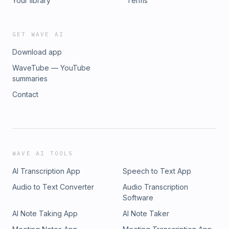
Your library
Terms
d’honoraires : Abbott, AstraZeneca, Novo Nordisk, Sanofi,
Eli Lilly, Boehringer Ingelheim, Dexcom. La participation à
des conseils consultatifs : Novo Nordisk, Eli Lilly, Sanofi.MAT-
GET WAVE AI
CA-2300842
Download app
WaveTube — YouTube
summaries
Contact
WAVE AI TOOLS
AI Transcription App
Speech to Text App
Audio to Text Converter
Audio Transcription
Software
AI Note Taking App
AI Note Taker