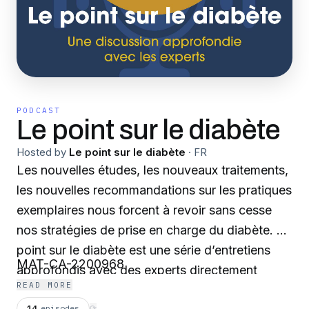
PODCAST
Le point sur le diabète
Hosted by
Le point sur le diabète
·
FR
Les nouvelles études, les nouveaux traitements,
les nouvelles recommandations sur les pratiques
exemplaires nous forcent à revoir sans cesse
nos stratégies de prise en charge du diabète. Le
point sur le diabète est une série d’entretiens
MAT-CA-2200968
approfondis avec des experts directement
READ MORE
concernés par la recherche et la prise en charge
14
episodes
⟳