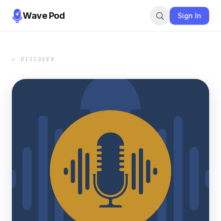
Wave Pod
Sign In
← DISCOVER