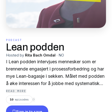
PODCAST
Lean podden
Hosted by
Rita Bach Omdal
·
NO
I Lean podden intervjues mennesker som er
brennende engasjert i prosessforbedring og har
mye Lean-bagasje i sekken. Målet med podden
å øke interessen for å jobbe med systematisk
forbedringsarbeid, ved å bli inspirert av
READ MORE
erfaringene og refleksjonene til gjestene.
10
episodes
⟳
Grunnlegger av Lean podden er Rita, som til
Sign in to save