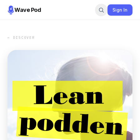
Wave Pod
Sign In
← DISCOVER