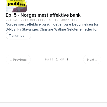
Ep. 5 - Norges mest effektive bank
OCT 12, 2017
·
00:31:12
·
TAP TO SUMMARIZE
Norges mest effektive bank… det er bare begynnelsen for
SR-bank i Stavanger. Christine Wathne Seloter er leder for
system og utvikling i SR-bank, og har vært en sentral leder i
Transcribe →
lean transformasjonen i banken, siden 2007. Christine
forteller oss hvordan SR-bank jobbet seg frem til å bli kåret
som Norges mest effektive bank,og hvordan de nå jobber
med å knytte sammen Lean og teknologi.
←
Previous
Next
→
PAGE
1
OF
1