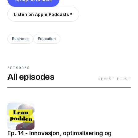
daglig jobber i konsulentselskapet Karabin.
Denne podden er Ritas sideprosjekt, og er et
Listen on Apple Podcasts
resultat av mangelen på norske podcaster om
temaet.
Business
Education
EPISODES
All episodes
NEWEST FIRST
Ep. 14 - Innovasjon, optimalisering og