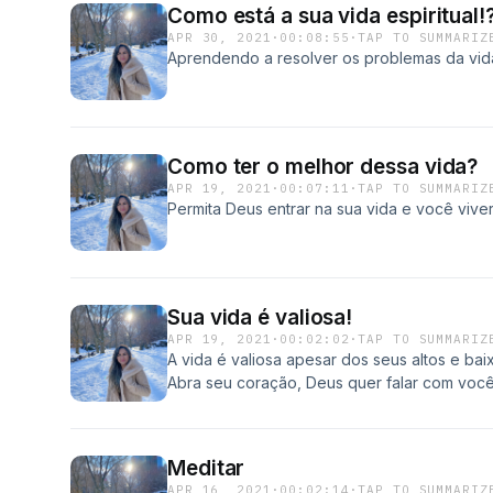
Como está a sua vida espiritual!
APR 30, 2021
·
00:08:55
·
TAP TO SUMMARIZ
Aprendendo a resolver os problemas da vid
Como ter o melhor dessa vida?
APR 19, 2021
·
00:07:11
·
TAP TO SUMMARIZ
Permita Deus entrar na sua vida e você vive
Sua vida é valiosa!
APR 19, 2021
·
00:02:02
·
TAP TO SUMMARIZ
A vida é valiosa apesar dos seus altos e bai
Abra seu coração, Deus quer falar com você!
Meditar
APR 16, 2021
·
00:02:14
·
TAP TO SUMMARIZ