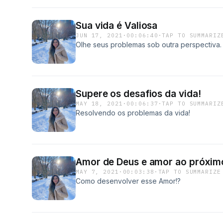
Sua vida é Valiosa
JUN 17, 2021
·
00:06:40
·
TAP TO SUMMARIZ
Olhe seus problemas sob outra perspectiva.
Supere os desafios da vida!
MAY 18, 2021
·
00:06:37
·
TAP TO SUMMARIZ
Resolvendo os problemas da vida!
Amor de Deus e amor ao próxim
MAY 7, 2021
·
00:03:38
·
TAP TO SUMMARIZE
Como desenvolver esse Amor!?