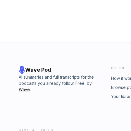
PRODUCT
Wave Pod
AI summaries and full transcripts for the
How it wo
podcasts you already follow. Free, by
Browse p
Wave
.
Your libra
WAVE AI TOOLS