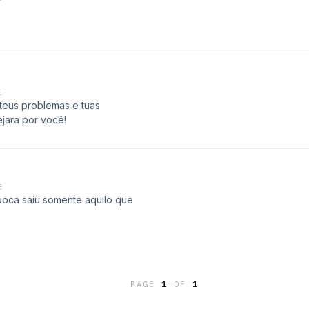
E
teus problemas e tuas
jara por você!
E
 boca saiu somente aquilo que
PAGE
1
OF
1