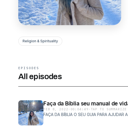
Religion & Spirituality
EPISODES
All episodes
Faça da Bíblia seu manual de vid
FEB 8, 2022
·
00:04:49
·
TAP TO SUMMARIZE
FAÇA DA BÍBLIA O SEU GUIA PARA AJUDAR