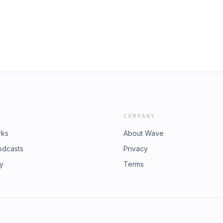
COMPANY
rks
About Wave
odcasts
Privacy
ry
Terms