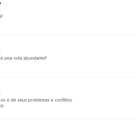
?
E
a!
E
rá uma vida abundante!!
E
xos e de seus problemas e conflitos.
!!
E