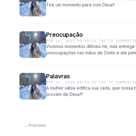
Tire um momento para com Deus!!
Preocupação
APR 16, 2021
·
00:08:21
·
TAP TO SUMMARIZ
Vivemos momentos difíceis né, mas entrega 
preocupações nas mãos de Cristo e ele pele
Palavras
APR 16, 2021
·
00:09:30
·
TAP TO SUMMARIZ
A mulher sábia edifica sua cada, que nossa
provém de Deus!!!
←
Previous