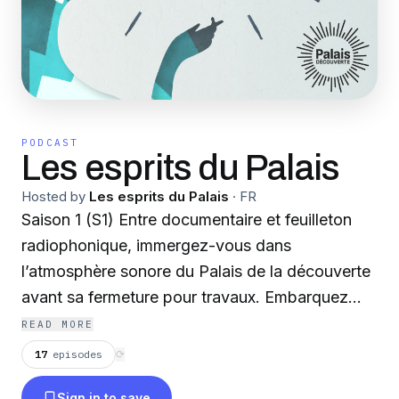
PODCAST
Les esprits du Palais
Hosted by
Les esprits du Palais
·
FR
Saison 1 (S1) Entre documentaire et feuilleton
radiophonique, immergez-vous dans
l’atmosphère sonore du Palais de la découverte
avant sa fermeture pour travaux. Embarquez
dans cette création originale pour ressentir et
READ MORE
comprendre l’identité du Palais. Les Esprits qui
17
episodes
⟳
l’habitent - l’Esprit de l’art depuis 1900 et l’Esprit
Sign in to save