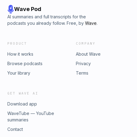
Wave Pod
AI summaries and full transcripts for the
podcasts you already follow. Free, by
Wave
.
PRODUCT
COMPANY
How it works
About Wave
Browse podcasts
Privacy
Your library
Terms
GET WAVE AI
Download app
WaveTube — YouTube
summaries
Contact