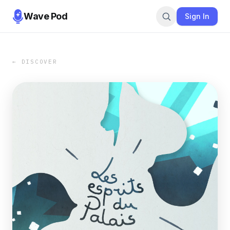
Wave Pod
Sign In
← DISCOVER