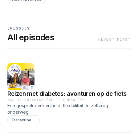
EPISODES
All episodes
NEWEST FIRST
Reizen met diabetes: avonturen op de fiets
MAR 16
·
00:26:46
·
TAP TO SUMMARIZE
Een gesprek over vrijheid, flexibiliteit en zelfzorg
onderweg.
Transcribe →