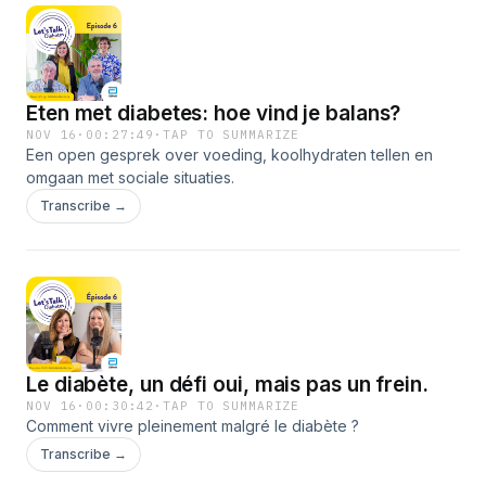
Eten met diabetes: hoe vind je balans?
NOV 16
·
00:27:49
·
TAP TO SUMMARIZE
Een open gesprek over voeding, koolhydraten tellen en
omgaan met sociale situaties.
Transcribe →
Le diabète, un défi oui, mais pas un frein.
NOV 16
·
00:30:42
·
TAP TO SUMMARIZE
Comment vivre pleinement malgré le diabète ?
Transcribe →