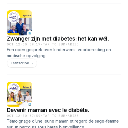
Zwanger zijn met diabetes: het kan wél.
OCT 12
·
00:39:17
·
TAP TO SUMMARIZE
Een open gesprek over kinderwens, voorbereiding en
medische opvolging.
Transcribe →
Devenir maman avec le diabète.
OCT 12
·
00:37:59
·
TAP TO SUMMARIZE
Témoignage d’une jeune maman et regard de sage-femme
sur un parcours sous haute bienveillance.