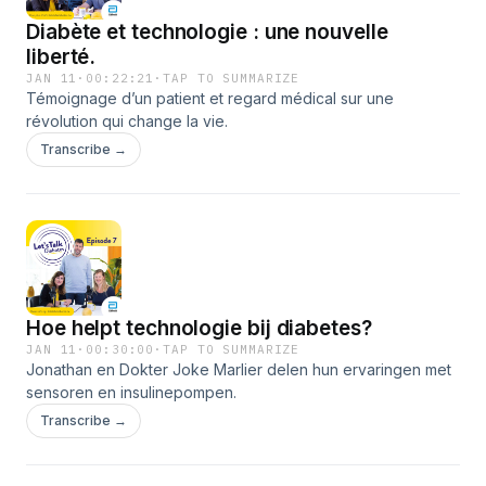
Diabète et technologie : une nouvelle
liberté.
JAN 11
·
00:22:21
·
TAP TO SUMMARIZE
Témoignage d’un patient et regard médical sur une
révolution qui change la vie.
Transcribe →
Hoe helpt technologie bij diabetes?
JAN 11
·
00:30:00
·
TAP TO SUMMARIZE
Jonathan en Dokter Joke Marlier delen hun ervaringen met
sensoren en insulinepompen.
Transcribe →