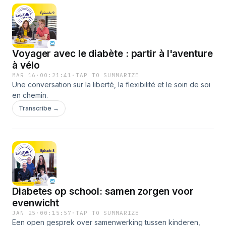
Voyager avec le diabète : partir à l'aventure
à vélo
MAR 16
·
00:21:41
·
TAP TO SUMMARIZE
Une conversation sur la liberté, la flexibilité et le soin de soi
en chemin.
Transcribe →
Diabetes op school: samen zorgen voor
evenwicht
JAN 25
·
00:15:57
·
TAP TO SUMMARIZE
Een open gesprek over samenwerking tussen kinderen,