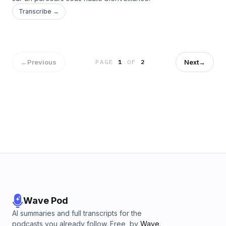
Transcribe →
←
Previous
Next
→
PAGE
1
OF
2
Wave Pod
AI summaries and full transcripts for the
podcasts you already follow. Free, by
Wave
.