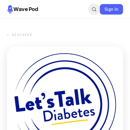
Wave Pod
Sign In
← DISCOVER