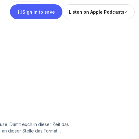
Sign in to save
Listen on Apple Podcasts
use. Damit euch in dieser Zeit das
 an dieser Stelle das Format
eempfehlungen aus der SRF-