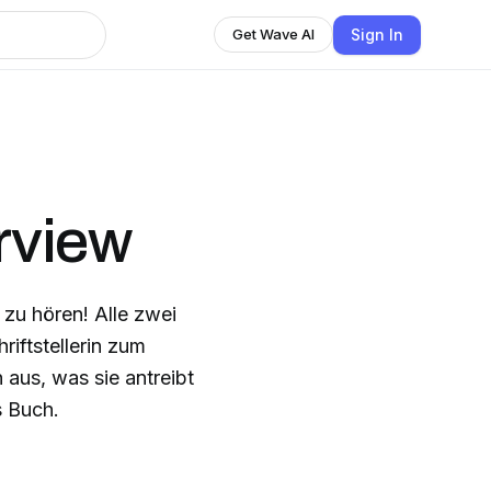
Sign In
Get Wave AI
erview
 zu hören! Alle zwei
riftstellerin zum
 aus, was sie antreibt
s Buch.