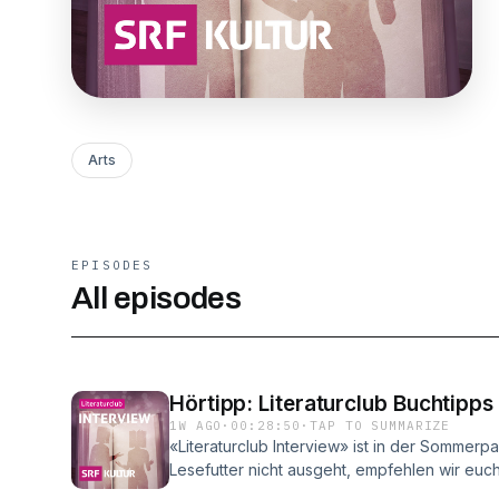
Arts
EPISODES
All episodes
Hörtipp: Literaturclub Buchtipps
1W AGO
·
00:28:50
·
TAP TO SUMMARIZE
«Literaturclub Interview» ist in der Sommerpa
Lesefutter nicht ausgeht, empfehlen wir euch
«Literaturclub Buchtipps»: persönliche Les