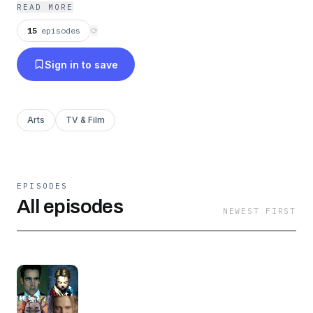
Telegram o en nuestro correo
READ MORE
losretronautas@gmx.com
15
episodes
⟳
Sign in to save
Arts
TV & Film
EPISODES
All episodes
NEWEST FIRST