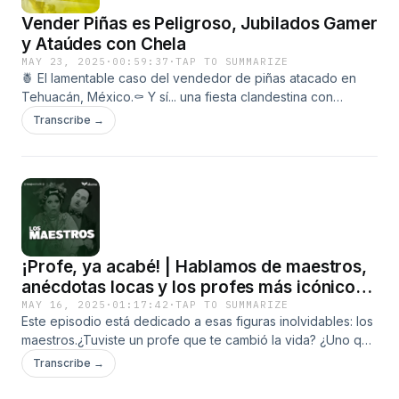
Vender Piñas es Peligroso, Jubilados Gamer
y Ataúdes con Chela
MAY 23, 2025
·
00:59:37
·
TAP TO SUMMARIZE
🍍 El lamentable caso del vendedor de piñas atacado en
Tehuacán, México.⚰️ Y sí... una fiesta clandestina con
ataúdes usados como hieleras, sin salidas de emergencia y
Transcribe →
menores inconscientes. ¿Qué está pasando?🎮 Señores
jubilados que campeones de Counter Strike.🤖 La nueva
inteligencia artificial de Google que ahora le pone VOZ a los
videosNoticias extrañas, divertidas y un poco tristes. Como
la vida misma.Suscríbete, comenta cuál fue tu favorita y
cuéntanos:¿Tú también usaste un ataúd como hielera alguna
vez?
¡Profe, ya acabé! | Hablamos de maestros,
anécdotas locas y los profes más icónicos
🎬📚
MAY 16, 2025
·
01:17:42
·
TAP TO SUMMARIZE
Este episodio está dedicado a esas figuras inolvidables: los
maestros.¿Tuviste un profe que te cambió la vida? ¿Uno que
parecía sacado de una película?Hoy hablamos de todo eso
Transcribe →
y más: desde anécdotas escolares que nos marcaron, hasta
los maestros más famosos de la cultura pop como el