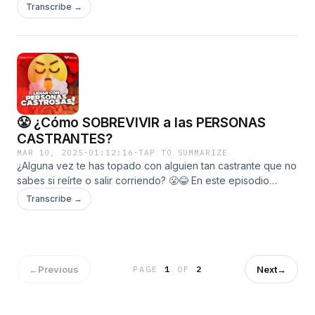
Sever, un desastre de acción que la crítica destrozó, pero…
Transcribe →
¿de verdad es tan terrible?
😤 ¿Cómo SOBREVIVIR a las PERSONAS
CASTRANTES?
MAR 10, 2025
·
01:12:16
·
TAP TO SUMMARIZE
¿Alguna vez te has topado con alguien tan castrante que no
sabes si reírte o salir corriendo? 😤😂 En este episodio
exploramos el fascinante (y a veces exasperante) mundo
Transcribe →
de las personas que viven molestando. Desde experiencias
personales hasta lo que para la comunidad es una persona
castrosa, analizamos por qué estas personas nos sacan de
quicio y cómo lidiar con ellas🎙️✨
←
Previous
Next
→
PAGE
1
OF
2