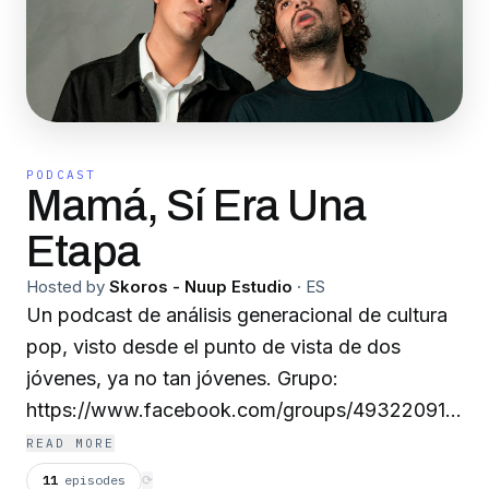
PODCAST
Mamá, Sí Era Una
Etapa
Hosted by
Skoros - Nuup Estudio
·
ES
Un podcast de análisis generacional de cultura
pop, visto desde el punto de vista de dos
jóvenes, ya no tan jóvenes. Grupo:
https://www.facebook.com/groups/49322091960
Facebook:
READ MORE
https://www.facebook.com/mamasieraunaetapa
11
episodes
⟳