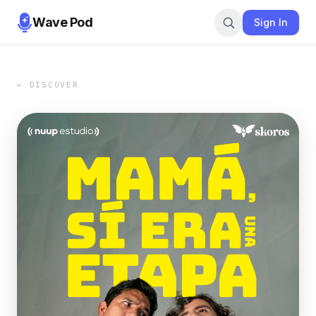
Wave Pod
Sign In
← DISCOVER