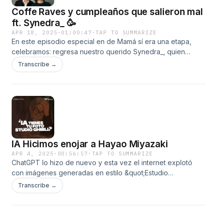
Coffe Raves y cumpleaños que salieron mal
ft. Synedra_ 🥳
APR 18, 2025
·
01:00:47
·
TAP TO SUMMARIZE
En este episodio especial en de Mamá sí era una etapa,
celebramos: regresa nuestro querido Synedra_, quien
durante mucho tiempo fue parte clave de la producción del
Transcribe →
podcast. Hoy vuelve como invitado de honor… ¡y justo en su
cumpleaños! Nos ponemos a hablar de la nueva revolución
y llegada de los coffe Raves, ¿Son para jóvenes o viejos?
también sacamos a relucir las mejores anécdotas de
cumpleaños que terminaron mal🥳 Celebra con nosotros!
IA Hicimos enojar a Hayao Miyazaki
APR 4, 2025
·
00:56:57
·
TAP TO SUMMARIZE
ChatGPT lo hizo de nuevo y esta vez el internet explotó
con imágenes generadas en estilo &quot;Estudio
Ghibli&quot;. 🎨✨ Pero... ¿realmente se ven como las
Transcribe →
icónicas películas de Hayao Miyazaki? ¿Es una revolución
en la inteligencia artificial o simplemente otro filtro más?En
este podcast en vivo analizamos el impacto de esta