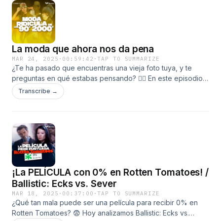
tendencia, cómo la IA está cambiando el mundo del arte y el
debate sobre la creatividad y la tecnología. ¿Estamos
presenciando el futuro del arte digital o solo el hype de la
semana?
La moda que ahora nos da pena
MAR 24, 2025
·
00:59:42
·
TAP TO SUMMARIZE
¿Te ha pasado que encuentras una vieja foto tuya, y te
preguntas en qué estabas pensando? 🤦‍♂️ En este episodio
de Mamá sí era una etapa hacemos un viaje incómodo a las
Transcribe →
modas de los 90 y 2000 que, aunque en su momento nos
hacían sentir en onda, hoy ya no te parece tan buena onda
¡La PELÍCULA con 0% en Rotten Tomatoes! /
Ballistic: Ecks vs. Sever
MAR 18, 2025
·
00:37:00
·
TAP TO SUMMARIZE
¿Qué tan mala puede ser una película para recibir 0% en
Rotten Tomatoes? 😨 Hoy analizamos Ballistic: Ecks vs.