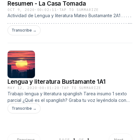
Resumen - La Casa Tomada
OCT 9, 2020
·
00:02:11
·
TAP TO SUMMARIZE
Actividad de Lengua y literatura Mateo Bustamante 2A1 . . . . .
. . . . . . . . . . . . . . . . . . . . . . . . . . . . . . . . . . . . . . . . . . . . . . . . . . . . . . . . .
. . . . . . . . . . . . . . . . . . . . . . . . . . . . . . . . . . . . . . .
Transcribe →
Lengua y literatura Bustamante 1A1
MAY 12, 2020
·
00:01:20
·
TAP TO SUMMARIZE
Trabajo lengua y literatura spanglish Tarea insumo 1 sexto
parcial ¿Qué es el spanglish? Graba tu voz leyéndola con
ritmo, no debe durar más de un minuto. La rima puede tener
Transcribe →
un enfoque cómico, crítica social, rómantico o una nueva
versión de una canción ya existente.
←
Previous
Next
→
PAGE
1
OF
1