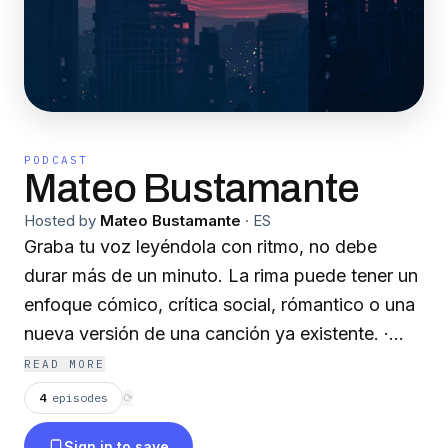
PODCAST
Mateo Bustamante
Hosted by
Mateo Bustamante
·
ES
Graba tu voz leyéndola con ritmo, no debe
durar más de un minuto. La rima puede tener un
enfoque cómico, crítica social, rómantico o una
nueva versión de una canción ya existente. ·
Cuando la actividad haya terminado, deberás
READ MORE
subir tu audio a la plataforma iVoox esfuérzate,
4
episodes
⟳
no es necesario tener una excelente voz, lo
Sign in to save