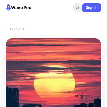
Wave Pod
Sign In
← DISCOVER