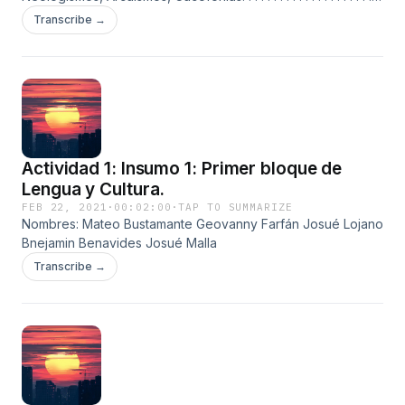
.
Transcribe →
Actividad 1: Insumo 1: Primer bloque de
Lengua y Cultura.
FEB 22, 2021
·
00:02:00
·
TAP TO SUMMARIZE
Nombres: Mateo Bustamante Geovanny Farfán Josué Lojano
Bnejamin Benavides Josué Malla
Transcribe →