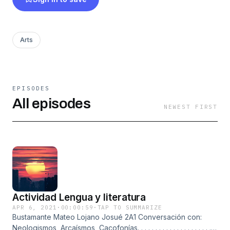
importante es el contenido. Se puede usar un
fondo musical, pero no es obligatorio.
Arts
EPISODES
All episodes
NEWEST FIRST
Actividad Lengua y literatura
APR 6, 2021
·
00:00:59
·
TAP TO SUMMARIZE
Bustamante Mateo Lojano Josué 2A1 Conversación con:
Neologismos, Arcaísmos, Cacofonías. . . . . . . . . . . . . . . . . . . . . .