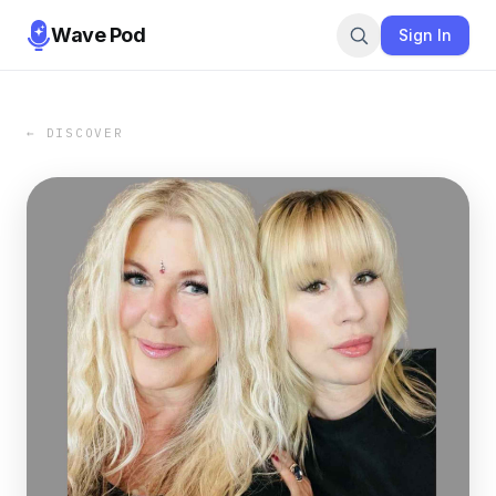
Wave Pod
Sign In
← DISCOVER