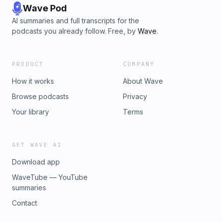
Foundation.Dessutom tar vi oss an ett antal lyssnarfrågor
Wave Pod
som handlar om kontakt med Andra sidan och relaterat.God
AI summaries and full transcripts for the
lyssning önskar Vivi och Camilla&nbsp; Hosted on Acast.
podcasts you already follow. Free, by
Wave
.
See acast.com/privacy for more information.
PRODUCT
COMPANY
How it works
About Wave
Browse podcasts
Privacy
Your library
Terms
GET WAVE AI
Download app
WaveTube — YouTube
summaries
Contact