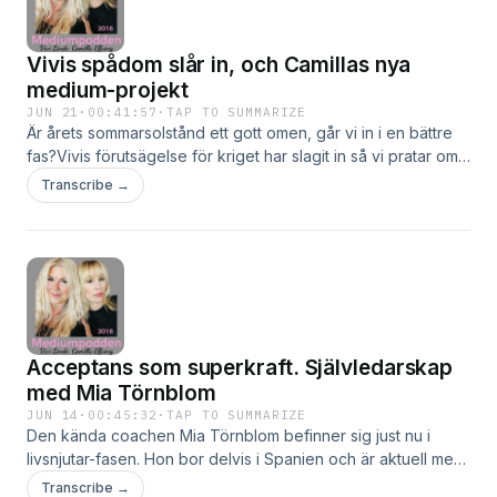
Vivis spådom slår in, och Camillas nya
medium-projekt
JUN 21
·
00:41:57
·
TAP TO SUMMARIZE
Är årets sommarsolstånd ett gott omen, går vi in i en bättre
fas?Vivis förutsägelse för kriget har slagit in så vi pratar om
det, och om hur spådomar och förutsägelser fungerar när
Transcribe →
man spår om framtiden.Vi pratar om hur man tolkar, och om
Finans-Astro som är superstort i USA.Ansvar och vad kan gå
fel?Vi pratar även om kontakten med andevärlden.God
lyssning önskar Vivi och Camilla Hosted on Acast. See
acast.com/privacy for more information.
Acceptans som superkraft. Självledarskap
med Mia Törnblom
JUN 14
·
00:45:32
·
TAP TO SUMMARIZE
Den kända coachen Mia Törnblom befinner sig just nu i
livsnjutar-fasen. Hon bor delvis i Spanien och är aktuell med
boken Acceptans som superkraft.I den här episoden pratar
Transcribe →