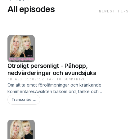
All episodes
NEWEST FIRST
Otroligt personligt - Påhopp,
nedvärderingar och avundsjuka
6D AGO
·
01:09:12
·
TAP TO SUMMARIZE
Om att ta emot förolämpningar och kränkande
kommentarer.Avsikten bakom ord, tanke och
handling.Energiattacker och härskarteknik.&nbsp;Vivi och
Transcribe →
Camilla kritiserade av bloggare.&nbsp;&nbsp;Om att ha barn
och att välja bort barn.Plastikkirurgi, longevity och
biohacking.Generation Alfa apropå andlighet och personlig
utveckling.Beautybranschens intresse för spåkonst och
mediumskap.&nbsp; Hosted on Acast. See
acast.com/privacy for more information.