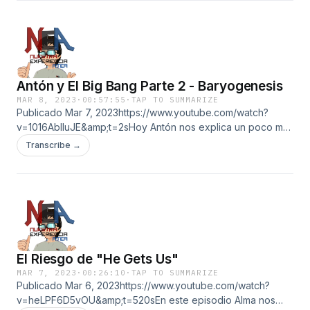
imposible, con una duración de 8 minutos pensé que sería
una buena idea subirlo a youtube.
Antón y El Big Bang Parte 2 - Baryogenesis
MAR 8, 2023
·
00:57:55
·
TAP TO SUMMARIZE
Publicado Mar 7, 2023https://www.youtube.com/watch?
v=1016AblIuJE&amp;t=2sHoy Antón nos explica un poco más
sobre el Big Bang y la confusión que muchos tienen sobre
Transcribe →
él, siguendo la continuación de este primer episodio al
respecto
El Riesgo de "He Gets Us"
MAR 7, 2023
·
00:26:10
·
TAP TO SUMMARIZE
Publicado Mar 6, 2023https://www.youtube.com/watch?
v=heLPF6D5vOU&amp;t=520sEn este episodio Alma nos