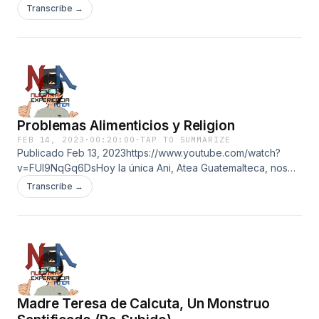
explica el peligro detrás de una propaganda
Transcribe →
supuestamente benévola e inocua.
Problemas Alimenticios y Religion
FEB 14, 2023
·
00:20:00
·
TAP TO SUMMARIZE
Publicado Feb 13, 2023https://www.youtube.com/watch?
v=FUl9NqGq6DsHoy la única Ani, Atea Guatemalteca, nos
trae un tema muy interesante sobre cómo las ideas
Transcribe →
religiosas pueden ser dañinas para las personas que están
pasando por graves problemas de salud
Madre Teresa de Calcuta, Un Monstruo