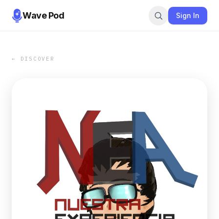
Wave Pod
Sign In
← DISCOVER