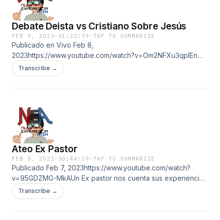
Debate Deista vs Cristiano Sobre Jesús
FEB 9, 2023
·
01:22:39
·
TAP TO SUMMARIZE
Publicado en Vivo Feb 8,
2023https://www.youtube.com/watch?v=Om2NFXu3qpIEn
esta ocasión un Deista y un Cristiano deciden conversar
Transcribe →
sobre la historicidad de Jesús Cristo y si éste mismo tiene
alguna relacion con el Jesús de la mitología cristiana.
Ateo Ex Pastor
FEB 8, 2023
·
00:44:59
·
TAP TO SUMMARIZE
Publicado Feb 7, 2023https://www.youtube.com/watch?
v=95GDZMG-MkAUn Ex pastor nos cuenta sus experiencias
y parte de su camino, de terminar en el lado no creyente de
Transcribe →
la fuerza.