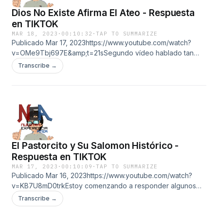
Dios No Existe Afirma El Ateo - Respuesta
en TIKTOK
MAR 18, 2023
·
00:10:32
·
TAP TO SUMMARIZE
Publicado Mar 17, 2023https://www.youtube.com/watch?
v=OMe9Tbj697E&amp;t=21sSegundo vídeo hablado tan
rápido como pude para tratar de hacerlo en el tiempo
Transcribe →
mínimo y aún asi me salió en 10 minutos.
El Pastorcito y Su Salomon Histórico -
Respuesta en TIKTOK
MAR 17, 2023
·
00:10:09
·
TAP TO SUMMARIZE
Publicado Mar 16, 2023https://www.youtube.com/watch?
v=KB7U8mD0trkEstoy comenzando a responder algunos
temas interesantes en tiktok, alguien me pidió que viera
Transcribe →
esto, hablé lo más rápido que puede proque qeuría
convertir la respuesta en algo de tres minutos, pero me fue