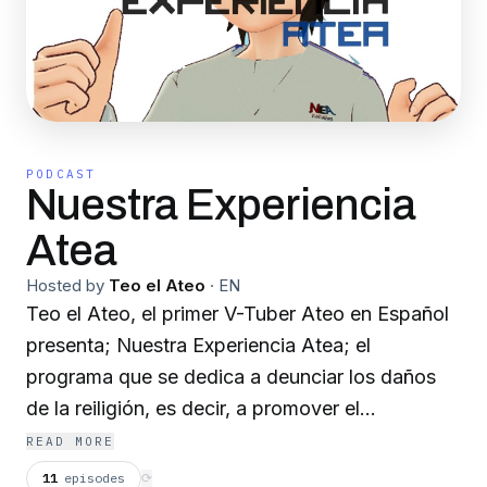
PODCAST
Nuestra Experiencia
Atea
Hosted by
Teo el Ateo
·
EN
Teo el Ateo, el primer V-Tuber Ateo en Español
presenta; Nuestra Experiencia Atea; el
programa que se dedica a deunciar los daños
de la reiligión, es decir, a promover el
conocimiento del ateísmo en forma positiva y a
READ MORE
crear conciencia sobre el daño provocado por
11
episodes
⟳