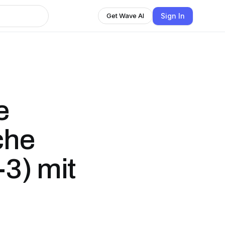
Sign In
Get Wave AI
e
che
3) mit