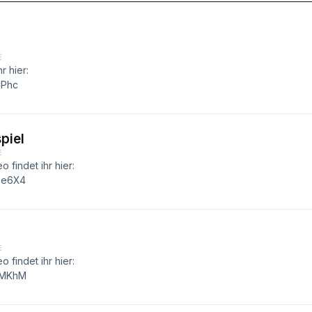
E
r hier:
CPhc
piel
E
 findet ihr hier:
se6X4
E
 findet ihr hier:
QMKhM