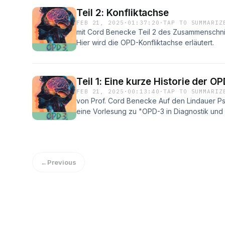
Teil 2: Konfliktachse
FEB 21, 2025
·
01:37:20
·
TAP TO SUMMARIZ
mit Cord Benecke Teil 2 des Zusammenschnit
Hier wird die OPD-Konfliktachse erläutert.
Teil 1: Eine kurze Historie der OP
FEB 21, 2025
·
00:13:40
·
TAP TO SUMMARIZ
von Prof. Cord Benecke Auf den Lindauer 
eine Vorlesung zu "OPD-3 in Diagnostik und T
Zusammenschnitte dieser Vorlesung ein. Dies 
Vorlesung ein und skizziert die Historie de
Audiomitschnitt anschauen möchte: https:
1965
←
Previous