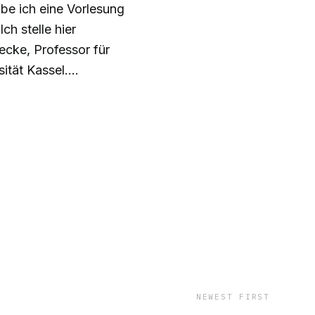
e ich eine Vorlesung
h stelle hier
ität Kassel.
tionsforschung,
NEWEST FIRST