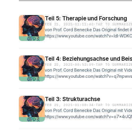
Teil 5: Therapie und Forschung
FEB 21, 2025
·
01:11:40
·
TAP TO SUMMARIZ
von Prof. Cord Benecke Das Original findet ih
https://www.youtube.com/watch?v=IdI-WDK
Teil 4: Beziehungsachse und Beis
FEB 21, 2025
·
00:52:09
·
TAP TO SUMMARIZ
von Prof. Cord Benecke Das Original mit Video
https://www.youtube.com/watch?v=q7mpwv
Teil 3: Strukturachse
FEB 21, 2025
·
01:08:34
·
TAP TO SUMMARIZ
von Prof. Cord Benecke Das Original mit Video
https://www.youtube.com/watch?v=o7x4rJ