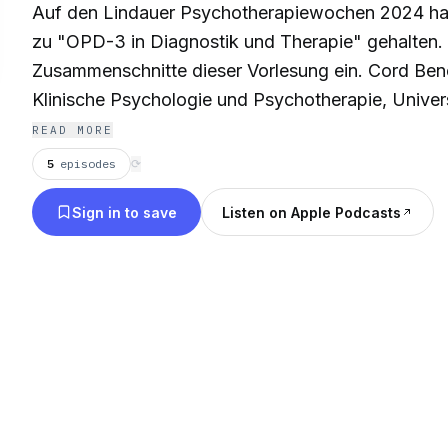
Auf den Lindauer Psychotherapiewochen 2024 hab
zu "OPD-3 in Diagnostik und Therapie" gehalten. Ic
Zusammenschnitte dieser Vorlesung ein. Cord Benecke, Professor für
Klinische Psychologie und Psychotherapie, Univers
Psychotherapeut, Psychoanalytiker. Klinische Emo
READ MORE
Psychotherapieforschung.
5
episodes
⟳
Sign in to save
Listen on Apple Podcasts