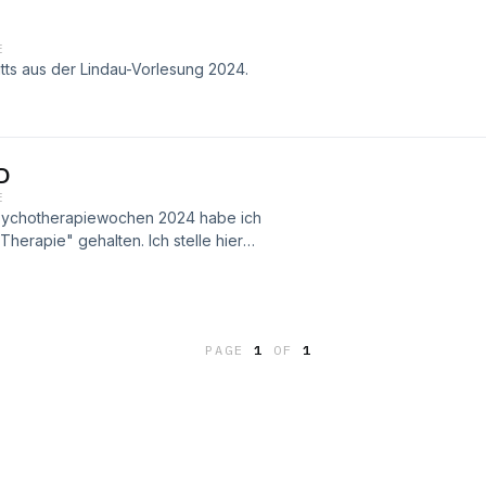
E
ts aus der Lindau-Vorlesung 2024.
D
E
Psychotherapiewochen 2024 habe ich
herapie" gehalten. Ich stelle hier
erste kurze Video führt in die
r OPD. Wer das Video zu diesem
//www.youtube.com/@CordBenecke-
PAGE
1
OF
1