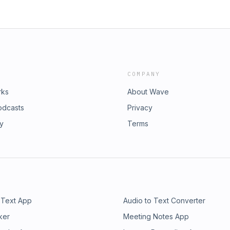
COMPANY
rks
About Wave
odcasts
Privacy
ry
Terms
 Text App
Audio to Text Converter
ker
Meeting Notes App