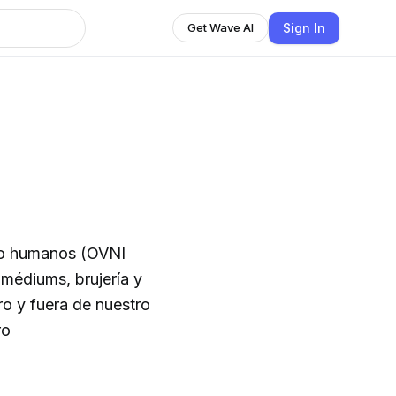
Sign In
Get Wave AI
 no humanos (OVNI
 médiums, brujería y
o y fuera de nuestro
omx Sonoro