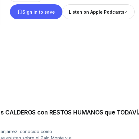
Sign in to save
Listen on Apple Podcasts
os CALDEROS con RESTOS HUMANOS que TODAVÍA 
Manjarrez, conocido como
e existen sobre el Palo Monte y el