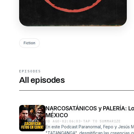
Fiction
EPISODES
All episodes
NARCOSATÁNICOS y PALERÍA: L
MÉXICO
3D AGO
·
02:06:03
·
TAP TO SUMMARIZE
En este Podcast Paranormal, Fepo y Jesús 
"TATANGANGA", desmitifican las creencias qu