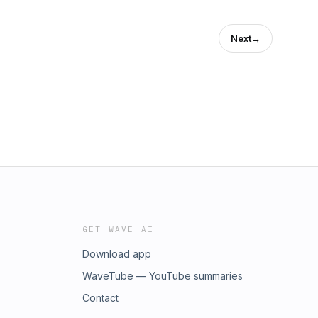
Next
→
GET WAVE AI
Download app
WaveTube — YouTube summaries
Contact