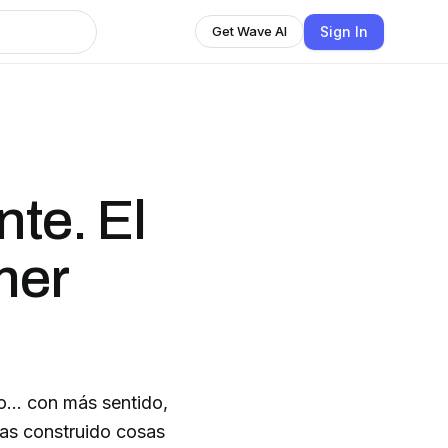
Sign In
Get Wave AI
nte. El
mer
do… con más sentido,
as construido cosas