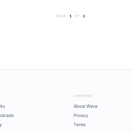
 ese eje que da unidad a todo:
 la confianza.Cuando existe amor,
 prioridades.Porque al final, la
ien, obedecer no nos quita libertad:
 meta.La felicidad está en el
PAGE
1
OF
2
mano: nuestra tendencia a querer
ra qué caminamos.
ndo que muchas veces otros ya han
fiar en la experiencia, en el
nos preceden también es una forma
 de la historia bíblica vemos que el
iencia de Adán y Eva. Y eso nos
a obediencia en nuestra
nevitable:¿Estamos enseñando a
olo para nuestra comodidad?Las
berían ayudarles a crecer, a madurar
al, cuando el amor está en el centro,
nvierte en un camino hacia la
COMPANY
rks
About Wave
odcasts
Privacy
ry
Terms