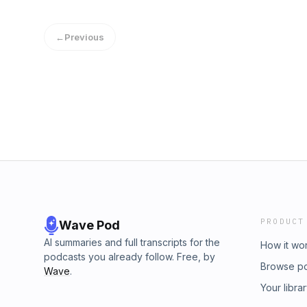
nuestra.Reflexionamos sobre cómo encontrar
ni de la imposición, sino de la libertad y de
nuestras decisiones, nuestro tiempo, nuestras
confianza y un deseo sincero de buscar el b
felicidad no está simplemente en llegar a una
←
Previous
la orienta.También hablamos de algo muy hu
camino… cuando sabemos hacia dónde y pa
reinventar la rueda constantemente, olvida
recorrido ese camino antes que nosotros. Con
conocimiento y en la sabiduría de quienes 
de inteligencia y humildad.Desde el comienzo
primer pecado fue precisamente la desobed
invita a preguntarnos qué lugar ocupa hoy l
vida.Aplicado a la familia, la pregunta es i
nuestros hijos a obedecer para su bien o s
normas, las rutinas y los hábitos de casa de
y a aprender a vivir en libertad.Porque al fin
la obediencia deja de ser una carga…y se co
libertad.
PRODUCT
Wave Pod
AI summaries and full transcripts for the
How it wo
podcasts you already follow. Free, by
Browse p
Wave
.
Your libra