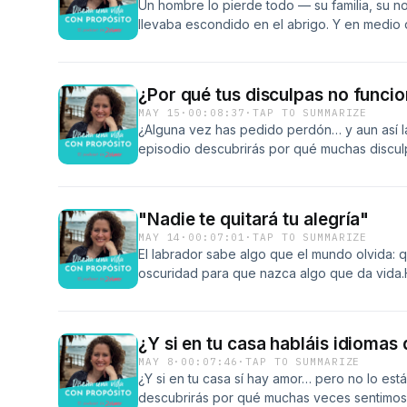
Un hombre lo pierde todo — su familia, su n
encuentra otro camino para hablarte.
llevaba escondido en el abrigo. Y en medio
pudo arrebatarle. Hoy hablamos de Viktor F
lleno de guerras, odios y ruido, este pequeñ
necesitas. Porque la pregunta no es qué es
¿Por qué tus disculpas no funci
la vida de mí.
MAY 15
·
00:08:37
·
TAP TO SUMMARIZE
¿Alguna vez has pedido perdón… y aun así l
episodio descubrirás por qué muchas discu
sinceras. La clave no está solo en pedir pe
explico los 5 lenguajes del perdón y cómo a
relaciones, ya sea con tu pareja, tus hijos o 
"Nadie te quitará tu alegría"
querer arreglar las cosas…👉 que saber cóm
MAY 14
·
00:07:01
·
TAP TO SUMMARIZE
El labrador sabe algo que el mundo olvida: q
oscuridad para que nazca algo que da vida.
Isidro Labrador, y Jesús dice algo que todo 
&quot;Vuestra tristeza se convertirá en goz
&quot;esfuérzate más&quot;. Sino: permanec
¿Y si en tu casa habláis idiomas 
hablamos de la imagen más humana del evang
MAY 8
·
00:07:46
·
TAP TO SUMMARIZE
de cómo San Isidro, un jornalero sin tierras de
¿Y si en tu casa sí hay amor… pero no lo es
exactamente eso: un dolor que trabajó desde
descubrirás por qué muchas veces sentimo
doble de fruto que los demás.📖 Evangelio: J