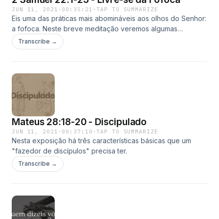
JUN 11, 2021
·
00:35:21
·
TAP TO SUMMARIZE
Eis uma das práticas mais abomináveis aos olhos do Senhor:
a fofoca. Neste breve meditação veremos algumas
consequências da fofoca na vida das pessoas.
Transcribe →
Mateus 28:18-20 - Discipulado
JUN 11, 2021
·
00:37:10
·
TAP TO SUMMARIZE
Nesta exposição há três características básicas que um
"fazedor de discípulos" precisa ter.
Transcribe →