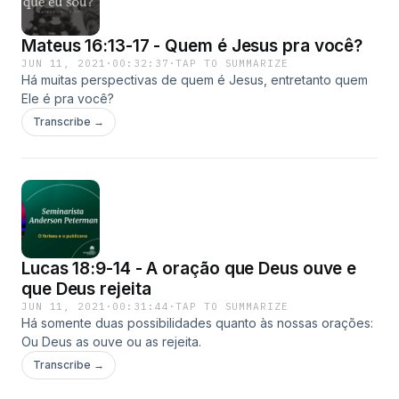
Mateus 16:13-17 - Quem é Jesus pra você?
JUN 11, 2021
·
00:32:37
·
TAP TO SUMMARIZE
Há muitas perspectivas de quem é Jesus, entretanto quem
Ele é pra você?
Transcribe →
Lucas 18:9-14 - A oração que Deus ouve e
que Deus rejeita
JUN 11, 2021
·
00:31:44
·
TAP TO SUMMARIZE
Há somente duas possibilidades quanto às nossas orações:
Ou Deus as ouve ou as rejeita.
Transcribe →