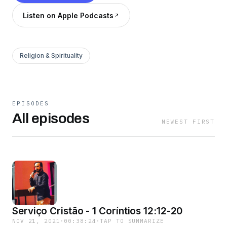
Listen on Apple Podcasts
Religion & Spirituality
EPISODES
All episodes
NEWEST FIRST
Serviço Cristão - 1 Coríntios 12:12-20
NOV 21, 2021
·
00:38:24
·
TAP TO SUMMARIZE