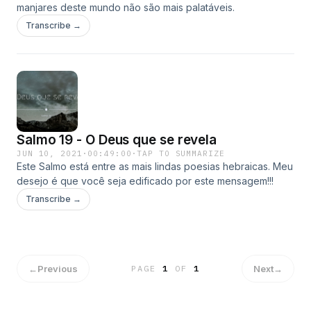
manjares deste mundo não são mais palatáveis.
Transcribe →
Salmo 19 - O Deus que se revela
JUN 10, 2021
·
00:49:00
·
TAP TO SUMMARIZE
Este Salmo está entre as mais lindas poesias hebraicas. Meu
desejo é que você seja edificado por este mensagem!!!
Transcribe →
←
Previous
Next
→
PAGE
1
OF
1