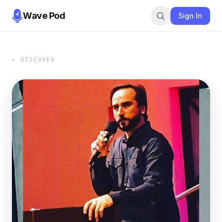
Wave Pod
Sign In
← DISCOVER