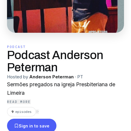
PODCAST
Podcast Anderson
Peterman
Hosted by
Anderson Peterman
·
PT
Sermões pregados na igreja Presbiteriana de
Limeira
READ MORE
9
episodes
⟳
Sign in to save