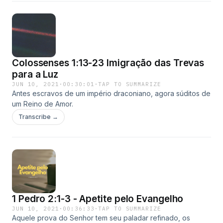
Colossenses 1:13-23 Imigração das Trevas
para a Luz
JUN 10, 2021
·
00:30:01
·
TAP TO SUMMARIZE
Antes escravos de um império draconiano, agora súditos de
um Reino de Amor.
Transcribe →
1 Pedro 2:1-3 - Apetite pelo Evangelho
JUN 10, 2021
·
00:36:33
·
TAP TO SUMMARIZE
Aquele prova do Senhor tem seu paladar refinado, os