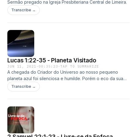
Sermão pregado na Igreja Presbiteriana Central de Limeira.
Transcribe →
Lucas 1:22-35 - Planeta Visitado
JUN 11, 2021
·
00:35:23
·
TAP TO SUMMARIZE
A chegada do Criador do Universo ao nosso pequeno
planeta azul foi silenciosa e humilde. Porém o eco da sua
cruz se houve há dois mil anos.
Transcribe →
2 Samuel 22:1-23 - Livre-se da Fofoca