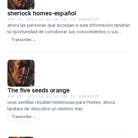
sherlock homes-español
APR 27, 2012
·
00:01:08
·
TAP TO SUMMARIZE
ahora las personas que accedan a esta información tendrán
la oportunidad de corroborar sus conocimientos o sus
posibles hipótesis planteadas a l escuchar el audio en
Transcribe →
ingles
The five seeds orange
APR 27, 2012
·
00:01:40
·
TAP TO SUMMARIZE
unas semillas resultan misteriosas para Homes, ahora
taratara de descubrir un misterio mas.
Transcribe →