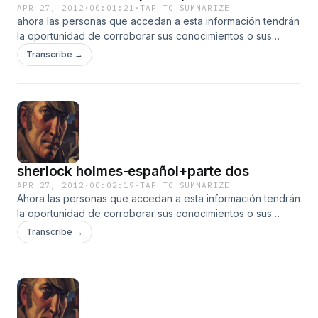
APR 27, 2012
·
00:01:21
·
TAP TO SUMMARIZE
ahora las personas que accedan a esta información tendrán
la oportunidad de corroborar sus conocimientos o sus
posibles hipótesis planteadas a l escuchar el audio en
Transcribe →
ingles
sherlock holmes-español+parte dos
APR 27, 2012
·
00:02:19
·
TAP TO SUMMARIZE
Ahora las personas que accedan a esta información tendrán
la oportunidad de corroborar sus conocimientos o sus
posibles hipótesis planteadas al escuchar el audio en ingles
Transcribe →