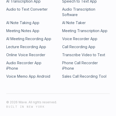
AI Transcription App
Speech to Text App
Audio to Text Converter
Audio Transcription
Software
AI Note Taking App
AI Note Taker
Meeting Notes App
Meeting Transcription App
AI Meeting Recording App
Voice Recorder App
Lecture Recording App
Call Recording App
Online Voice Recorder
Transcribe Video to Text
Audio Recorder App
Phone Call Recorder
iPhone
iPhone
Voice Memo App Android
Sales Call Recording Tool
©
2026
Wave. All rights reserved.
BUILT IN NEW YORK