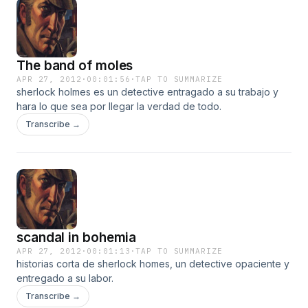
The band of moles
APR 27, 2012
·
00:01:56
·
TAP TO SUMMARIZE
sherlock holmes es un detective entragado a su trabajo y
hara lo que sea por llegar la verdad de todo.
Transcribe →
scandal in bohemia
APR 27, 2012
·
00:01:13
·
TAP TO SUMMARIZE
historias corta de sherlock homes, un detective opaciente y
entregado a su labor.
Transcribe →