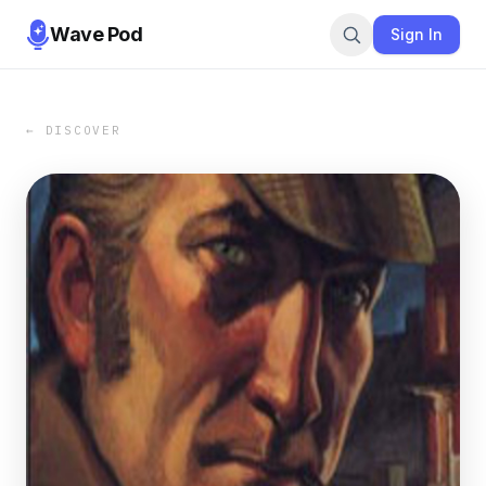
Wave Pod
Sign In
← DISCOVER