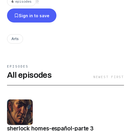
6
episodes
⟳
Sign in to save
Arts
EPISODES
All episodes
NEWEST FIRST
sherlock homes-español-parte 3