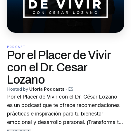
PODCAST
Por el Placer de Vivir
con el Dr. Cesar
Lozano
Hosted by
Uforia Podcasts
·
ES
Por el Placer de Vivir con el Dr. César Lozano
es un podcast que te ofrece recomendaciones
prácticas e inspiración para tu bienestar
emocional y desarrollo personal. ¡Transforma tu
vida hoy! El podcast aborda temas de