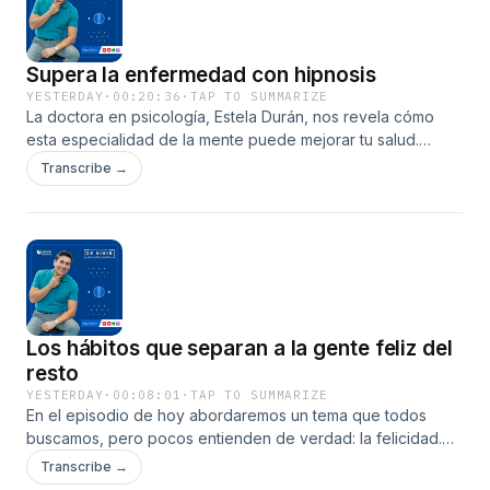
Instagram:
https://www.instagram.com/uforiapodcasts
Supera la enfermedad con hipnosis
Facebook:
YESTERDAY
·
00:20:36
·
TAP TO SUMMARIZE
https://www.facebook.com/uforiapodcasts
La doctora en psicología, Estela Durán, nos revela cómo
esta especialidad de la mente puede mejorar tu salud.
TikTok:
¡Escúchalo para enterarte y sanar! Disfruta el podcast de
Transcribe →
https://www.tiktok.com/@uforiapodcasts
Por el Placer de Vivir con Cesar Lozano en Uforia App,
Apple Podcasts, Spotify, Uforia Podcasts en YouTube y en
ViX. ¿Cómo te sentiste al escuchar este Episodio? Déjanos
tus comentarios, suscríbete y cuéntanos cuáles otros temas
te gustaría oír en #porelplacerdevivir 🎧 La oferta más
grande de 🎙podcasts en español de EE UU está en
#uforiapodcasts
Los hábitos que separan a la gente feliz del
resto
YESTERDAY
·
00:08:01
·
TAP TO SUMMARIZE
En el episodio de hoy abordaremos un tema que todos
buscamos, pero pocos entienden de verdad: la felicidad.
¿De qué depende y qué hacen diferente las personas que
Transcribe →
parecen vivir con mayor plenitud?, junto a la escritora Rayo