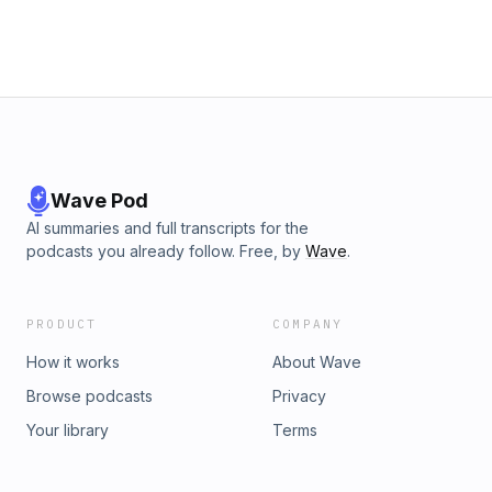
personal terminan siendo el camino para liberarnos. Un
episodio lleno de historias sorprendentes, reflexiones y
respuestas que podrían cambiar la forma en que entiendes
el rencor y la venganza.
Wave Pod
AI summaries and full transcripts for the
podcasts you already follow. Free, by
Wave
.
PRODUCT
COMPANY
How it works
About Wave
Browse podcasts
Privacy
Your library
Terms