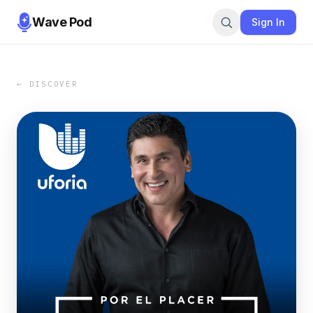
Wave Pod
Sign In
← DISCOVER