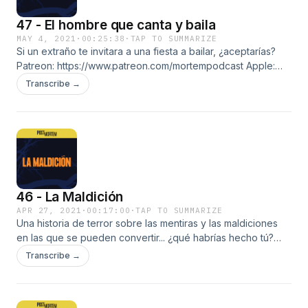
47 - El hombre que canta y baila
MAY 4, 2021
·
00:25:38
·
TAP TO SUMMARIZE
Si un extraño te invitara a una fiesta a bailar, ¿aceptarías?
Patreon: https://www.patreon.com/mortempodcast Apple:
https://apple.co/3cTQiLe Spotify: https://sptfy.com/ifMB
Transcribe →
Anchor.fm: https://anchor.fm/postmortempodcast YouTube:
https://youtu.be/BBZ1mQz103k Estamos en Twitter e
Instagram. Gracias Alejandro Villaseñor y AnTéllez por ser
parte de quienes apoyan el programa.
46 - La Maldición
APR 27, 2021
·
00:17:00
·
TAP TO SUMMARIZE
Una historia de terror sobre las mentiras y las maldiciones
en las que se pueden convertir... ¿qué habrías hecho tú?
Suscríbete y apoya el proyecto en cualquiera de estos
Transcribe →
lugares: Patreon: https://www.patreon.com/mortempodcast
Apple: https://apple.co/3cTQiLe Spotify:
https://sptfy.com/ifMB Anchor.fm: