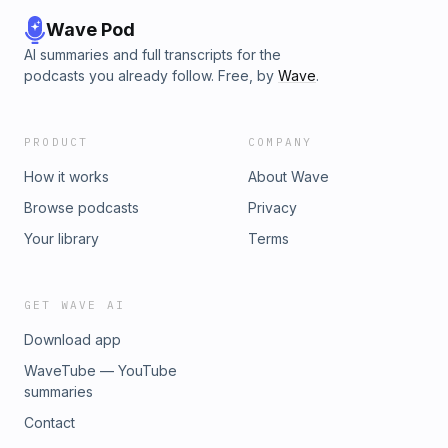
Wave Pod
AI summaries and full transcripts for the
podcasts you already follow. Free, by
Wave
.
PRODUCT
COMPANY
How it works
About Wave
Browse podcasts
Privacy
Your library
Terms
GET WAVE AI
Download app
WaveTube — YouTube
summaries
Contact