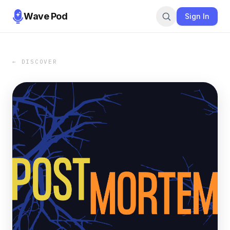
Wave Pod
Sign In
← DISCOVER