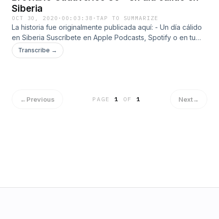
Siberia
OCT 30, 2020
·
00:03:38
·
TAP TO SUMMARIZE
La historia fue originalmente publicada aquí: - Un día cálido
en Siberia Suscríbete en Apple Podcasts, Spotify o en tu
plataforma favorita. Estamos en Twitter e Instagram. También
Transcribe →
me puedes apoyar desde 1 USD en mi página de Patreon.
Gracias TonkotsuBob y Alejandro Villaseñor por ser parte
de quienes apoyan el programa.
←
Previous
Next
→
PAGE
1
OF
1