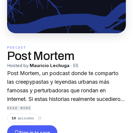
PODCAST
Post Mortem
Hosted by
Mauricio Lechuga
·
ES
Post Mortem, un podcast donde te comparto
las creepypastas y leyendas urbanas más
famosas y perturbadoras que rondan en
internet. Si estas historias realmente sucedieron
o son retorcidos inventos de alguien, tú lo
READ MORE
tendrás que decidir.
10
episodes
⟳
Sign in to save