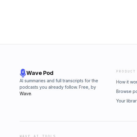
aplikacijo za dnevne svetopisemske navdihe
PRODUCT
Wave Pod
AI summaries and full transcripts for the
How it wo
podcasts you already follow. Free, by
Browse p
Wave
.
Your libra
WAVE AI TOOLS