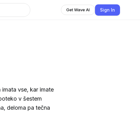
Sign In
Get Wave AI
 imata vse, kar imate
ipoteko v šestem
tna, deloma pa tečna