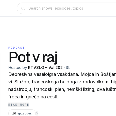
PODCAST
Pot v raj
Hosted by
RTVSLO – Val 202
·
SL
Depresivna veseloigra vsakdana. Mojca in Boštjan
vi. Službo, francoskega buldoga z rodovnikom, h
nadstropju, francoski pleh, nemški lizing, dva luš
froca in gnečo na cesti.
READ MORE
10
episodes
⟳