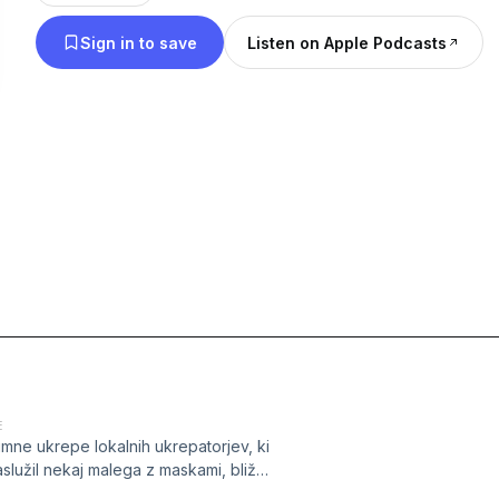
Sign in to save
Listen on Apple Podcasts
E
mne ukrepe lokalnih ukrepatorjev, ki
aslužil nekaj malega z maskami, bliža
erja. Številke okuženih sicer nežno