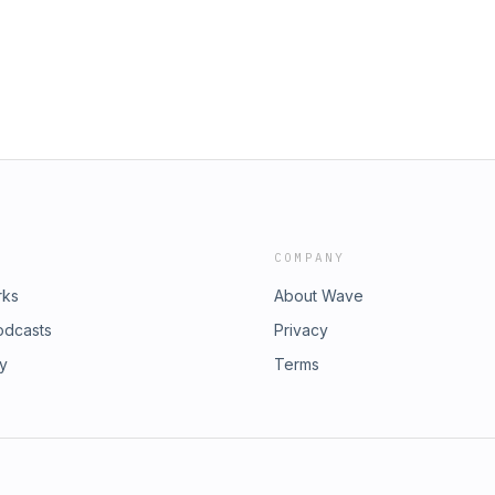
.
COMPANY
rks
About Wave
odcasts
Privacy
ry
Terms