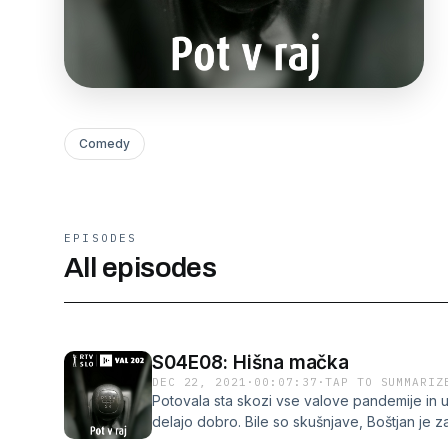
Comedy
EPISODES
All episodes
S04E08: Hišna mačka
DEC 22, 2021
·
00:07:37
·
TAP TO SUMMARIZ
Potovala sta skozi vse valove pandemije in u
delajo dobro. Bile so skušnjave, Boštjan je z
se drugi božič čudnega obdobja belega pant