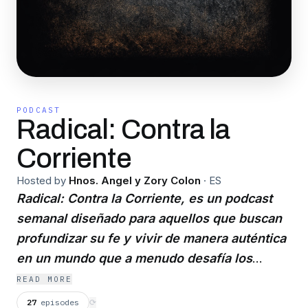
PODCAST
Radical: Contra la
Corriente
Hosted by
Hnos. Angel y Zory Colon
·
ES
Radical: Contra la Corriente, es un podcast
semanal diseñado para aquellos que buscan
profundizar su fe y vivir de manera auténtica
en un mundo que a menudo desafía los
principios Cristianos. Cada episodio ofrece
READ MORE
conversaciones Biblicas,testimonios
27
episodes
⟳