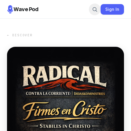
Wave Pod
Sign In
← DISCOVER