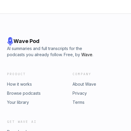
obra genuina es fruto del poder divino y no del esfuerzo
humano. Estos pilares nos llaman a una fe viva, reverente y
práctica, para la gloria de Dios y la edificación de Su
iglesia.www.didaskoministries.com
Wave Pod
AI summaries and full transcripts for the
podcasts you already follow. Free, by
Wave
.
PRODUCT
COMPANY
How it works
About Wave
Browse podcasts
Privacy
Your library
Terms
GET WAVE AI