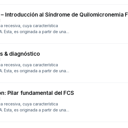
a – Introducción al Síndrome de Quilomicronemia F
E
a recesiva, cuya característica
. Esta, es originada a partir de una
 otras proteínas necesarias para la
gs & diagnóstico
E
a recesiva, cuya característica
. Esta, es originada a partir de una
 otras proteínas necesarias para la
ón: Pilar fundamental del FCS
E
a recesiva, cuya característica
. Esta, es originada a partir de una
 otras proteínas necesarias para la