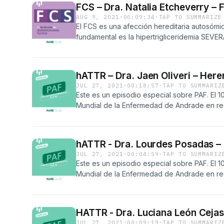
FCS – Dra. Natalia Etcheverry – 
AUG 9, 2021
·
00:09:34
·
TAP TO SUMMARIZE
El FCS es una afección hereditaria autosómic
fundamental es la hipertrigliceridemia SEVERA
deficiencia en la enzima lipoprotein lipasa u
función LPL adecuada.
hATTR – Dra. Jaen Oliveri – Here
JUL 27, 2021
·
00:18:57
·
TAP TO SUMMARIZ
Este es un episodio especial sobre PAF. El 1
Mundial de la Enfermedad de Andrade en rec
Mario Corino Andrade, quien la describió e
la Dra. Jaen Oliveri.
hATTR - Dra. Lourdes Posadas – 
JUL 27, 2021
·
00:04:59
·
TAP TO SUMMARIZ
Este es un episodio especial sobre PAF. El 1
Mundial de la Enfermedad de Andrade en rec
Mario Corino Andrade, quien la describió e
la Dra. Lourdes Posadas Martínez
HATTR - Dra. Luciana León Cejas 
JUL 27, 2021
·
00:09:19
·
TAP TO SUMMARIZ