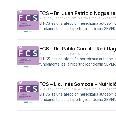
función LPL adecuada.
FCS – Dr. Juan Patricio Nogueir
AUG 23, 2021
·
00:07:38
·
TAP TO SUMMARIZ
El FCS es una afección hereditaria autosómic
fundamental es la hipertrigliceridemia SEVERA
deficiencia en la enzima lipoprotein lipasa u
función LPL adecuada.
FCS – Dr. Pablo Corral – Red fla
AUG 23, 2021
·
00:07:55
·
TAP TO SUMMARIZ
El FCS es una afección hereditaria autosómic
fundamental es la hipertrigliceridemia SEVERA
deficiencia en la enzima lipoprotein lipasa u
función LPL adecuada.
FCS – Lic. Inés Somoza – Nutrici
AUG 13, 2021
·
00:18:01
·
TAP TO SUMMARIZ
El FCS es una afección hereditaria autosómic
fundamental es la hipertrigliceridemia SEVERA
deficiencia en la enzima lipoprotein lipasa u
función LPL adecuada.