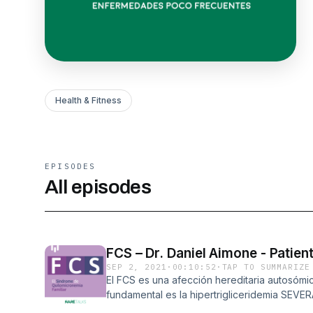
Health & Fitness
EPISODES
All episodes
FCS – Dr. Daniel Aimone - Patien
SEP 2, 2021
·
00:10:52
·
TAP TO SUMMARIZE
El FCS es una afección hereditaria autosómic
fundamental es la hipertrigliceridemia SEVERA
deficiencia en la enzima lipoproteína lipasa 