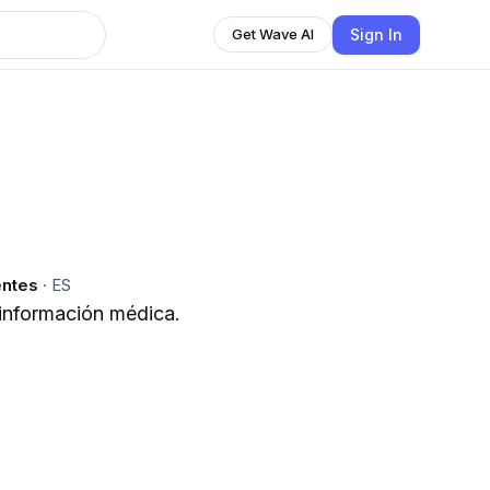
Sign In
Get Wave AI
entes
·
ES
 información médica.