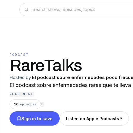
PODCAST
RareTalks
Hosted by
El podcast sobre enfermedades poco frecu
El podcast sobre enfermedades raras que te lleva
READ MORE
10
episodes
⟳
Sign in to save
Listen on Apple Podcasts