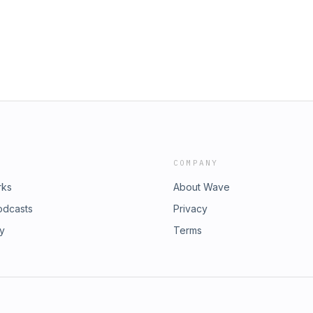
COMPANY
rks
About Wave
odcasts
Privacy
ry
Terms