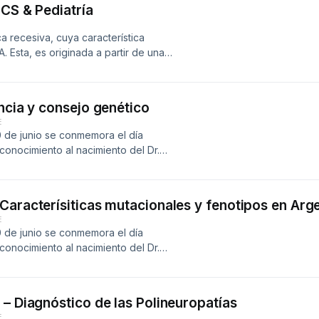
FCS & Pediatría
a recesiva, cuya característica
. Esta, es originada a partir de una
 otras proteínas necesarias para la
ncia y consejo genético
E
0 de junio se conmemora el día
onocimiento al nacimiento del Dr.
n 1952. En esta ocasión nos acompaña
Caracterísiticas mutacionales y fenotipos en Arg
E
0 de junio se conmemora el día
onocimiento al nacimiento del Dr.
n 1952. En esta ocasión nos acompaña
– Diagnóstico de las Polineuropatías
E