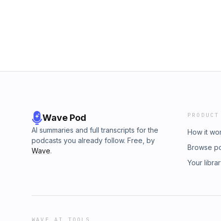
PRODUCT
Wave Pod
AI summaries and full transcripts for the
How it wo
podcasts you already follow. Free, by
Browse p
Wave
.
Your libra
WAVE AI TOOLS