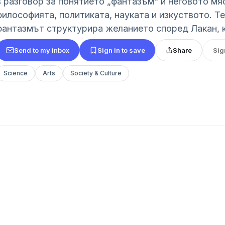
в разговор за понятието „фантазъм“ и неговото мя
философията, политиката, науката и изкуството. Т
фантазмът структурира желанието според Лакан, к
Send to my inbox
Sign in to save
Share
Sig
Science
Arts
Society & Culture