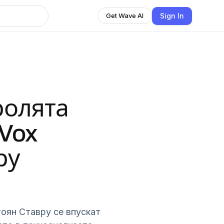
Sign In
Get Wave AI
ролята
[Vox
ру
оян Ставру се впускат