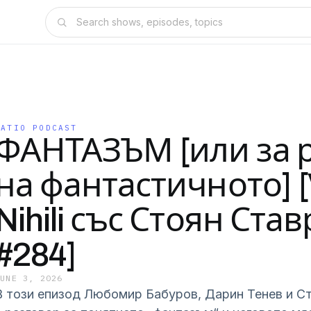
RATIO PODCAST
ФАНТАЗЪМ [или за 
на фантастичното] 
Nihili със Стоян Став
#284]
JUNE 3, 2026
В този епизод Любомир Бабуров, Дарин Тенев и Ст