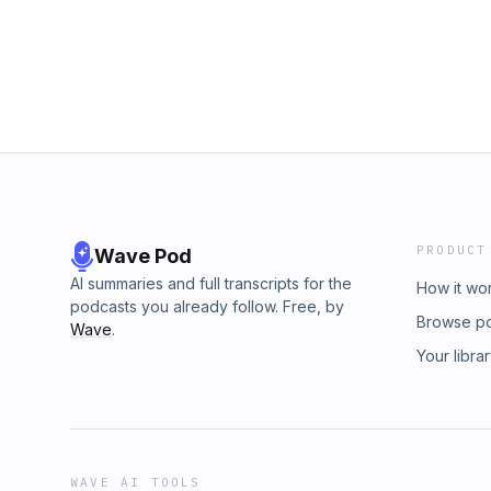
PRODUCT
Wave Pod
AI summaries and full transcripts for the
How it wo
podcasts you already follow. Free, by
Browse p
Wave
.
Your libra
WAVE AI TOOLS