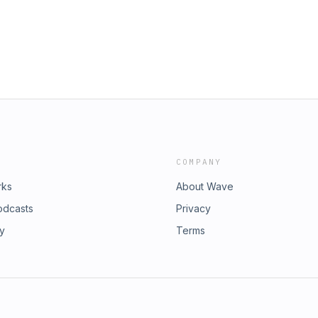
COMPANY
rks
About Wave
odcasts
Privacy
ry
Terms