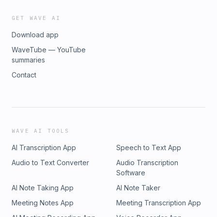
podcast, n&#39;oublie pas de t&#39;abonner sur ta plateforme
d&#39;écoute favorite.▬▬▬▬▬▬▬▬▬▬ Me suivre
GET WAVE AI
▬▬▬▬▬▬▬▬▬▬Mon compte Instagram :
Download app
⁠⁠⁠⁠⁠⁠⁠⁠⁠⁠⁠⁠⁠⁠⁠⁠⁠⁠⁠⁠⁠⁠⁠⁠⁠⁠⁠⁠⁠instagram.com/majormouvement⁠⁠⁠⁠⁠⁠⁠⁠⁠⁠⁠⁠⁠⁠⁠⁠⁠⁠⁠⁠⁠⁠⁠⁠⁠⁠⁠⁠⁠Mes formations :
⁠⁠⁠⁠⁠⁠⁠⁠⁠⁠⁠⁠⁠⁠⁠⁠⁠⁠⁠⁠⁠⁠⁠⁠⁠⁠⁠⁠⁠https://www.itmp.fr/⁠⁠⁠⁠⁠⁠⁠⁠⁠⁠⁠⁠⁠⁠⁠⁠⁠⁠⁠⁠⁠⁠⁠⁠⁠⁠⁠⁠⁠Contact : ⁠⁠⁠⁠⁠⁠⁠⁠⁠⁠⁠⁠⁠⁠majormouvement@fraichtouch.com⁠⁠⁠
WaveTube — YouTube
summaries
Contact
WAVE AI TOOLS
AI Transcription App
Speech to Text App
Audio to Text Converter
Audio Transcription
Software
AI Note Taking App
AI Note Taker
Meeting Notes App
Meeting Transcription App