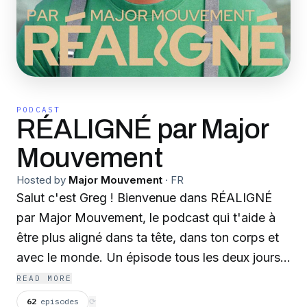
PODCAST
RÉALIGNÉ par Major
Mouvement
Hosted by
Major Mouvement
·
FR
Salut c'est Greg ! Bienvenue dans RÉALIGNÉ
par Major Mouvement, le podcast qui t'aide à
être plus aligné dans ta tête, dans ton corps et
avec le monde. Un épisode tous les deux jours
pour explorer ton corps, ton cerveau et ce
READ MORE
monde de dingue, avec des clés concrètes,
62
episodes
⟳