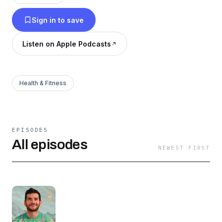
utiles et scientifiquement fondées. Prends le
Sign in to save
temps de t’approprier des solutions simples,
vraies et durables. 📲 Tous mes liens :
Listen on Apple Podcasts
linktr.ee/MajorMouvement 🎙 Prod : Sportcast
Studios 🎧 Hébergé par Spotify
Health & Fitness
EPISODES
All episodes
NEWEST FIRST