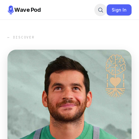
Wave Pod
Sign In
← DISCOVER