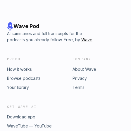
Wave Pod
AI summaries and full transcripts for the
podcasts you already follow. Free, by
Wave
.
PRODUCT
COMPANY
How it works
About Wave
Browse podcasts
Privacy
Your library
Terms
GET WAVE AI
Download app
WaveTube — YouTube