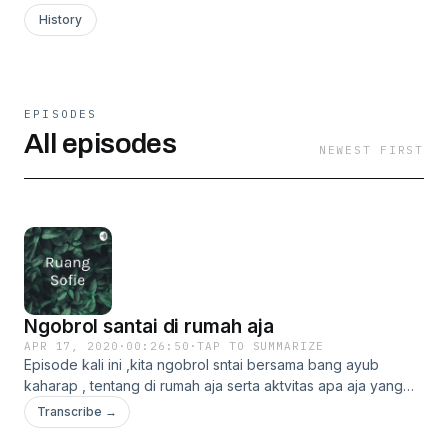
History
EPISODES
All episodes
NEWEST FIRST
Ngobrol santai di rumah aja
APR 17, 2020
·
00:26:50
·
TAP TO SUMMARIZE
Episode kali ini ,kita ngobrol sntai bersama bang ayub
kaharap , tentang di rumah aja serta aktvitas apa aja yang
bisa kita lakukan di rumah aja :)
Transcribe →