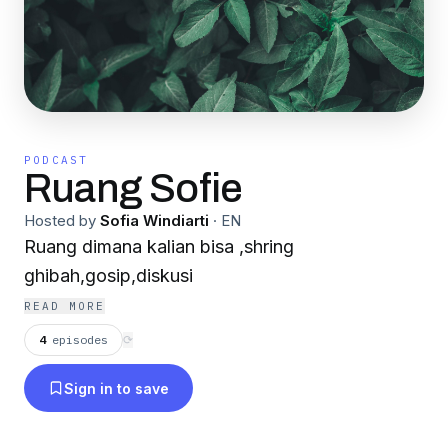
PODCAST
Ruang Sofie
Hosted by
Sofia Windiarti
·
EN
Ruang dimana kalian bisa ,shring
ghibah,gosip,diskusi
READ MORE
4
episodes
⟳
Sign in to save