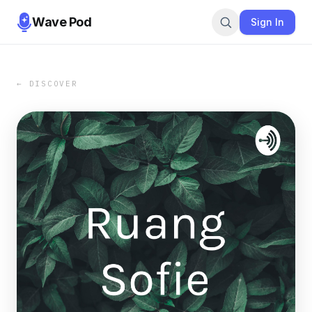
Wave Pod
Sign In
← DISCOVER