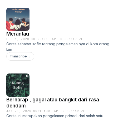
Merantau
FEB 6, 2020
·
00:25:01
·
TAP TO SUMMARIZE
Cerita sahabat sofie tentang pengalaman nya di kota orang
lain
Transcribe →
Berharap , gagal atau bangkit dari rasa
dendam
JAN 28, 2020
·
00:13:30
·
TAP TO SUMMARIZE
Cerita ini merupakan pengalaman pribadi dari salah satu