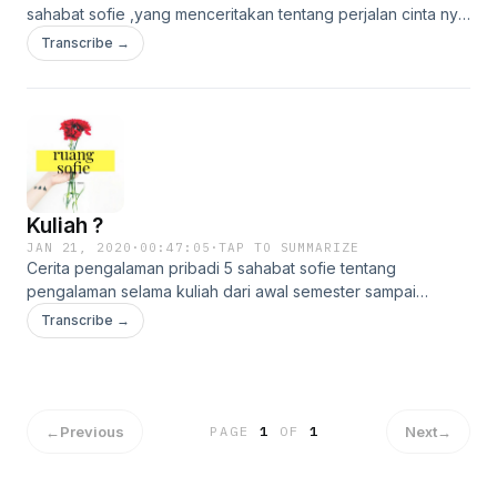
sahabat sofie ,yang menceritakan tentang perjalan cinta nya
yang sangat berliku
Transcribe →
Kuliah ?
JAN 21, 2020
·
00:47:05
·
TAP TO SUMMARIZE
Cerita pengalaman pribadi 5 sahabat sofie tentang
pengalaman selama kuliah dari awal semester sampai
dengan sekarang yang mnginjak semster atas ,dari mulai
Transcribe →
cerita percintaan smpai pertemanan, yang di smpai kan oleh
bang kevin ,bang yudha ,bang bayu ,ara,dan iki
←
Previous
Next
→
PAGE
1
OF
1