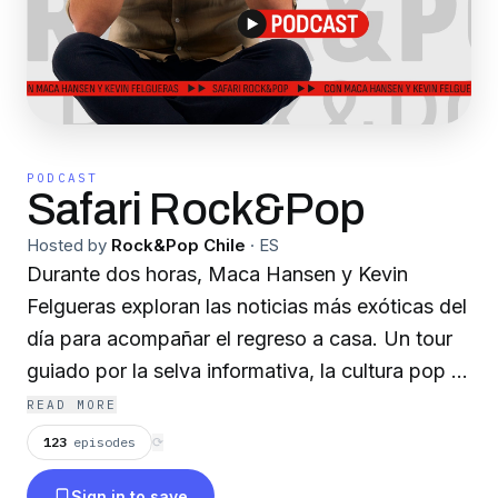
PODCAST
Safari Rock&Pop
Hosted by
Rock&Pop Chile
·
ES
Durante dos horas, Maca Hansen y Kevin
Felgueras exploran las noticias más exóticas del
día para acompañar el regreso a casa. Un tour
guiado por la selva informativa, la cultura pop y
las mejores canciones del rock y el pop de
READ MORE
todos los tiempos. Lunes a viernes de 18:00 a
123
episodes
⟳
20:00 hrs.
Sign in to save