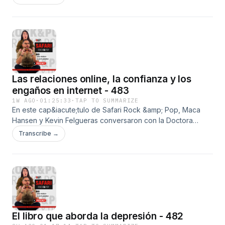
viraliz&oacute; sobre darle Wasabi a un perro.&nbsp;
Adem&aacute;s, el ingeniero Joaqu&iacute;n Bara&ntilde;ao
nos cont&oacute; sobre su libro &ldquo;Historia Freak de la
Segunda Guerra Mundial".&nbsp;See
omnystudio.com/listener for privacy information.
Las relaciones online, la confianza y los
engaños en internet - 483
1W AGO
·
01:25:33
·
TAP TO SUMMARIZE
En este cap&iacute;tulo de Safari Rock &amp; Pop, Maca
Hansen y Kevin Felgueras conversaron con la Doctora
Oxiticina sobre las relaciones online, la confianza y los
Transcribe →
enga&ntilde;os en internet. &nbsp;See
omnystudio.com/listener for privacy information.
El libro que aborda la depresión - 482