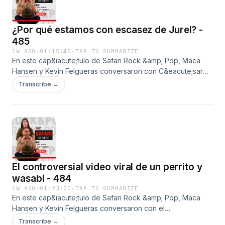
Canata de Bar Nacional.&nbsp;See omnystudio.com/listener
for privacy information.
¿Por qué estamos con escasez de Jurel? -
485
1W AGO
·
01:15:45
·
TAP TO SUMMARIZE
En este cap&iacute;tulo de Safari Rock &amp; Pop, Maca
Hansen y Kevin Felgueras conversaron con C&eacute;sar
Astete Duran, Director de Campa&ntilde;as de Pesca de
Transcribe →
Oceana en Chile, sobre el reporte de escasez de jurel en el
pa&iacute;s.&nbsp; Adem&aacute;s, Pura Chaya nos
habl&oacute; sobre el &eacute;xito en cines de "La Odisea"
y las nuevas series que hay que ver. Finalmente, el equipo
de Card Fest nos cont&oacute; sobre la nueva
edici&oacute;n del evento.See omnystudio.com/listener for
privacy information.
El controversial video viral de un perrito y
wasabi - 484
1W AGO
·
01:23:20
·
TAP TO SUMMARIZE
En este cap&iacute;tulo de Safari Rock &amp; Pop, Maca
Hansen y Kevin Felgueras conversaron con el
et&oacute;logo Enzo Roubaud sobre el video que se
Transcribe →