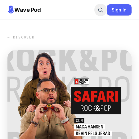
Wave Pod
Sign In
← DISCOVER