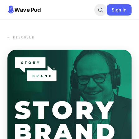
Wave Pod
Sign In
← DISCOVER