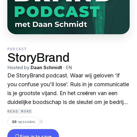
PODCAST
StoryBrand
Hosted by
Daan Schmidt
·
EN
De StoryBrand podcast. Waar wij geloven ‘if
you confuse you'll lose’. Ruis in je communicatie
is je grootste vijand. En het creëren van een
duidelijke boodschap is de sleutel om je bedrijf
te laten groeien.
READ MORE
10
episodes
⟳
Sign in to save