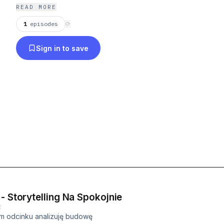
Zapraszam do odkrywania razem ze mną świata sto
READ MORE
1
episodes
⟳
Sign in to save
- Storytelling Na Spokojnie
E
ym odcinku analizuję budowę