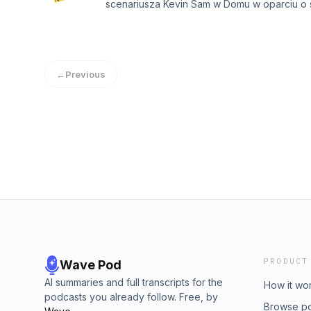
scenariusza Kevin Sam w Domu w oparciu o s
co pojawia się w przewidywanych punktach, 
punkt zwrotny. Kevin okazuje się mieć mega
oczywiście na spokojnie...Zapraszam! jakub
zaczerpnięta ze strony NotatkiRezysera.pl: Kli
←
Previous
PRODUCT
Wave Pod
AI summaries and full transcripts for the
How it wo
podcasts you already follow. Free, by
Browse p