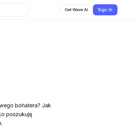
Sign In
Get Wave AI
iwego bohatera? Jak
lko poszukuję
e.