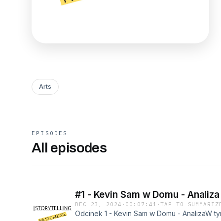
Arts
EPISODES
All episodes
#1 - Kevin Sam w Domu - Analiza 
DEC 23, 2024
·
00:07:41
·
TAP TO SUMMARIZ
Odcinek 1 - Kevin Sam w Domu - AnalizaW t