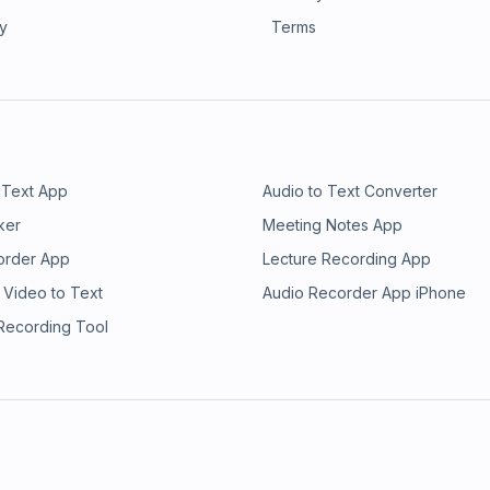
ry
Terms
 Text App
Audio to Text Converter
ker
Meeting Notes App
order App
Lecture Recording App
 Video to Text
Audio Recorder App iPhone
 Recording Tool