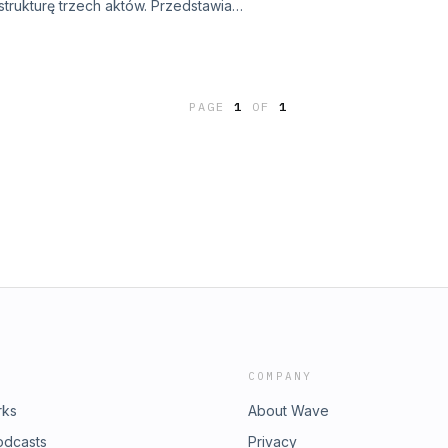
trukturę trzech aktów. Przedstawiam
takich jak punkt ogniskujący czy
 interesującą budowę!A wszystko
kloch.pl Budowa scenariusza
knij tu
PAGE
1
OF
1
COMPANY
rks
About Wave
odcasts
Privacy