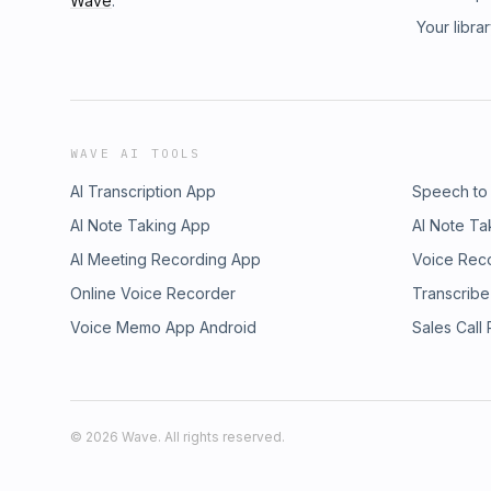
Wave
.
Your libra
WAVE AI TOOLS
AI Transcription App
Speech to
AI Note Taking App
AI Note Ta
AI Meeting Recording App
Voice Rec
Online Voice Recorder
Transcribe
Voice Memo App Android
Sales Call
©
2026
Wave. All rights reserved.