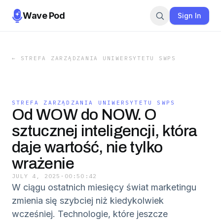
Wave Pod
Sign In
←
STREFA ZARZĄDZANIA UNIWERSYTETU SWPS
STREFA ZARZĄDZANIA UNIWERSYTETU SWPS
Od WOW do NOW. O
sztucznej inteligencji, która
daje wartość, nie tylko
wrażenie
JULY 4, 2025
·
00:50:42
W ciągu ostatnich miesięcy świat marketingu
zmienia się szybciej niż kiedykolwiek
wcześniej. Technologie, które jeszcze