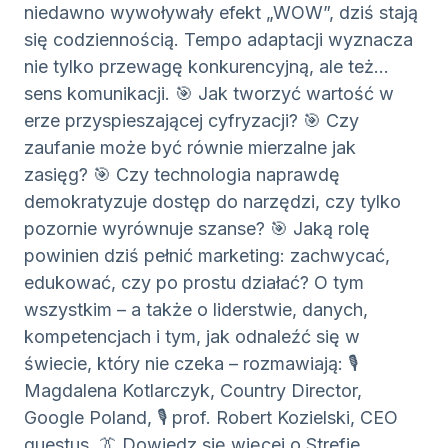
niedawno wywoływały efekt „WOW”, dziś stają
się codziennością. Tempo adaptacji wyznacza
nie tylko przewagę konkurencyjną, ale też...
sens komunikacji. 🎯 Jak tworzyć wartość w
erze przyspieszającej cyfryzacji? 🎯 Czy
zaufanie może być równie mierzalne jak
zasięg? 🎯 Czy technologia naprawdę
demokratyzuje dostęp do narzędzi, czy tylko
pozornie wyrównuje szanse? 🎯 Jaką rolę
powinien dziś pełnić marketing: zachwycać,
edukować, czy po prostu działać? O tym
wszystkim – a także o liderstwie, danych,
kompetencjach i tym, jak odnaleźć się w
świecie, który nie czeka – rozmawiają: 🎙️
Magdalena Kotlarczyk, Country Director,
Google Poland, 🎙️ prof. Robert Kozielski, CEO
questus. 👔 Dowiedz się więcej o Strefie