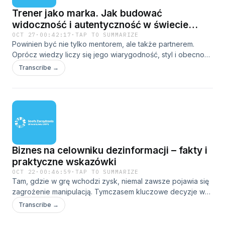
Trener jako marka. Jak budować
widoczność i autentyczność w świecie
szkoleń
OCT 27
·
00:42:17
·
TAP TO SUMMARIZE
Powinien być nie tylko mentorem, ale także partnerem.
Oprócz wiedzy liczy się jego wiarygodność, styl i obecność
w przestrzeni publicznej. Budowanie marki trenera biznesu
Transcribe →
to znacznie więcej niż tytuły i certyfikaty. 🎯 Dlaczego trener
to nie tylko specjalista od szkoleń? 🎯 Czy autentyczność
może być ryzykowna w świecie marketingu? 🎯 Jakie
kanały i działania marketingowe wciąż działają, a jakie się
zestarzały? 👁️ Chcesz wiedzieć więcej? Odwiedź Strefę
Zarządzania Uniwersytetu SWPS. Od listopada 2025 treści
związane z zarządzaniem, przywództwem i rozwojem
Biznes na celowniku dezinformacji – fakty i
organizacji znajdziesz na kanale Strefa Wiedzy
Uniwersytetu SWPS. Więcej o projekcie:
praktyczne wskazówki
https://strefawiedzy.swps.pl/
OCT 22
·
00:46:59
·
TAP TO SUMMARIZE
Tam, gdzie w grę wchodzi zysk, niemal zawsze pojawia się
zagrożenie manipulacją. Tymczasem kluczowe decyzje w
biznesie zależą od szybkiego dostępu do informacji. Nawet
Transcribe →
niewielkie przekłamanie w tym zakresie może wywołać
gwałtowną reakcję rynku. 🎯 Jak działa dezinformacja w