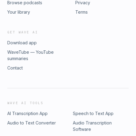
Browse podcasts
Privacy
niezależnie od czasu i miejsca, w jakim się znajdują. Więcej
informacji o projekcie: zarzadzanie.swps.pl Od listopada
Your library
Terms
2025 treści związane z zarządzaniem, przywództwem i
rozwojem organizacji znajdziesz na kanale Strefa Wiedzy
Uniwersytetu SWPS. Więcej o projekcie:
GET WAVE AI
https://strefawiedzy.swps.pl/
Download app
WaveTube — YouTube
summaries
Contact
WAVE AI TOOLS
AI Transcription App
Speech to Text App
Audio to Text Converter
Audio Transcription
Software