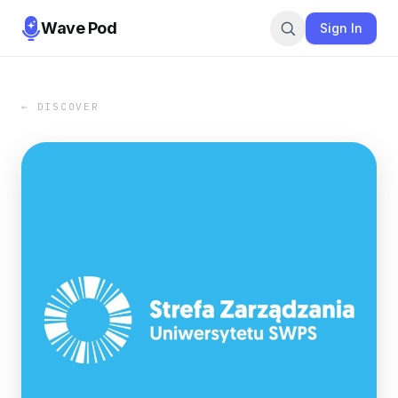
Wave Pod
Sign In
← DISCOVER