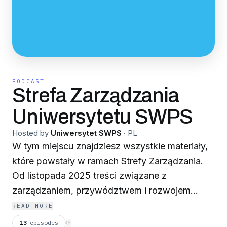
PODCAST
Strefa Zarządzania
Uniwersytetu SWPS
Hosted by
Uniwersytet SWPS
·
PL
W tym miejscu znajdziesz wszystkie materiały,
które powstały w ramach Strefy Zarządzania.
Od listopada 2025 treści związane z
zarządzaniem, przywództwem i rozwojem
organizacji publikować będziemy na kanale
READ MORE
Strefa Wiedzy Uniwersytetu SWPS. Więcej o
13
episodes
⟳