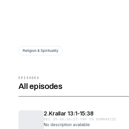
Religion & Spirituality
EPISODES
All episodes
2.Krallar 13:1-15:38
DEC 29
·
00:26:17
·
TAP TO SUMMARIZE
No description available