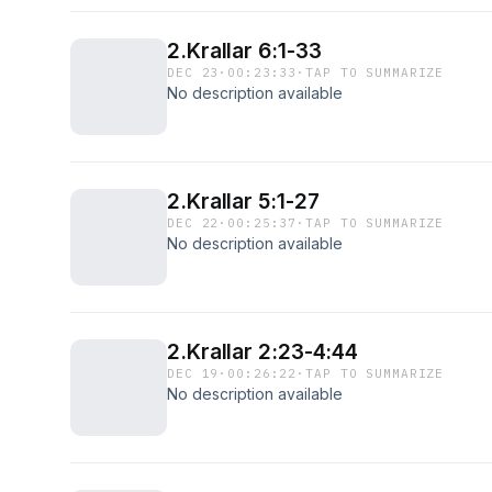
2.Krallar 6:1-33
DEC 23
·
00:23:33
·
TAP TO SUMMARIZE
No description available
2.Krallar 5:1-27
DEC 22
·
00:25:37
·
TAP TO SUMMARIZE
No description available
2.Krallar 2:23-4:44
DEC 19
·
00:26:22
·
TAP TO SUMMARIZE
No description available