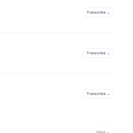
Transcribe →
Transcribe →
Transcribe →
Next
→