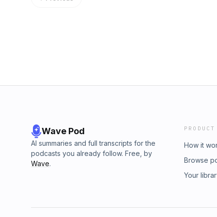
PRODUCT
Wave Pod
AI summaries and full transcripts for the
How it wo
podcasts you already follow. Free, by
Browse p
Wave
.
Your libra