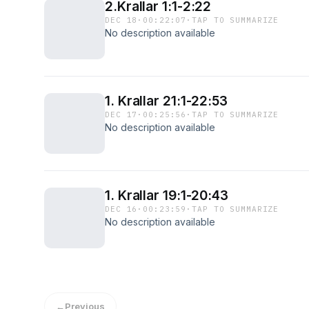
2.Krallar 1:1-2:22
DEC 18
·
00:22:07
·
TAP TO SUMMARIZE
No description available
1. Krallar 21:1-22:53
DEC 17
·
00:25:56
·
TAP TO SUMMARIZE
No description available
1. Krallar 19:1-20:43
DEC 16
·
00:23:59
·
TAP TO SUMMARIZE
No description available
←
Previous