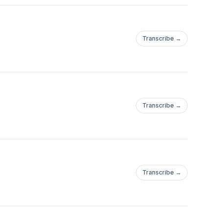
Transcribe →
Transcribe →
Transcribe →