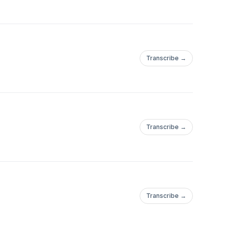
Transcribe →
Transcribe →
Transcribe →