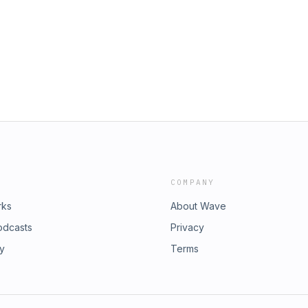
COMPANY
rks
About Wave
odcasts
Privacy
ry
Terms