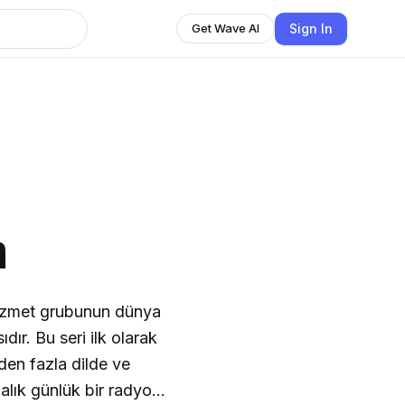
Sign In
Get Wave AI
h
hizmet grubunun dünya
dır. Bu seri ilk olarak
den fazla dilde ve
alık günlük bir radyo