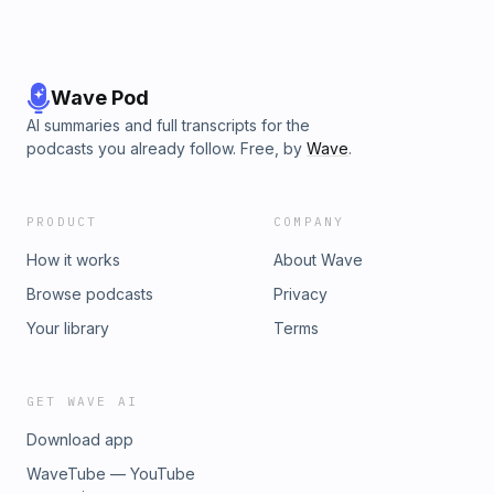
di abbonarvi al nostro Ko-Fi https://ko-
fi.com/odissea_quotidiana 🔘 Anche solo 1€ al mese per noi
fa un'enorme differenza e ci aiuterà per la ristrutturazione
del sito che abbiamo in programma.
Wave Pod
AI summaries and full transcripts for the
podcasts you already follow. Free, by
Wave
.
PRODUCT
COMPANY
How it works
About Wave
Browse podcasts
Privacy
Your library
Terms
GET WAVE AI
Download app
WaveTube — YouTube