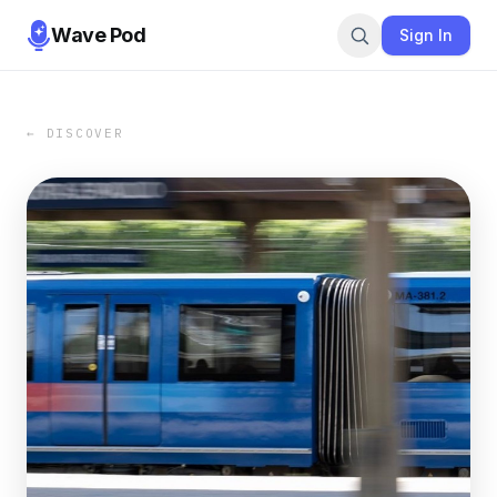
Wave Pod
Sign In
← DISCOVER