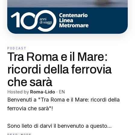
PODCAST
Tra Roma e il Mare:
ricordi della ferrovia
che sarà
Hosted by
Roma-Lido
·
EN
Benvenuti a "Tra Roma e il Mare: ricordi della
ferrovia che sarà"!
Sono lieto di darvi il benvenuto a questo
podcast speciale, dedicato a quella che fu una