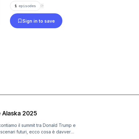
1
episodes
⟳
Sign in to save
ce Alaska 2025
ccontiamo il summit tra Donald Trump e
 e scenari futuri, ecco cosa è davvero
ne ha il solo scopo di adempiere a