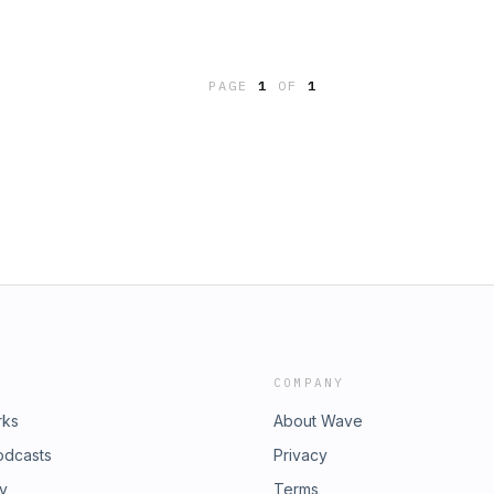
ambito del corso di WebRadio su
 di lucro ma solo di autoformazione
PAGE
1
OF
1
COMPANY
rks
About Wave
odcasts
Privacy
ry
Terms