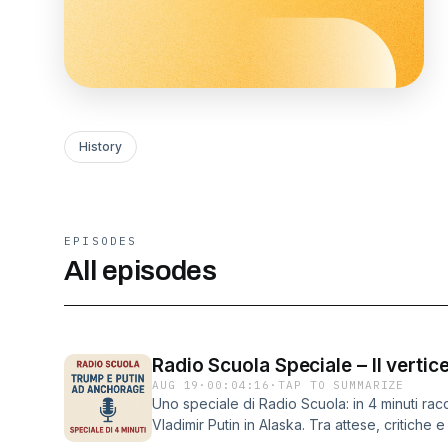
History
EPISODES
All episodes
Radio Scuola Speciale – Il verti
AUG 19
·
00:04:16
·
TAP TO SUMMARIZE
Uno speciale di Radio Scuola: in 4 minuti ra
Vladimir Putin in Alaska. Tra attese, critiche
successo.Attenzione la presente pubblicazio