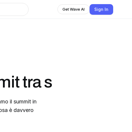
Sign In
Get Wave AI
t tra s
amo il summit in
 cosa è davvero