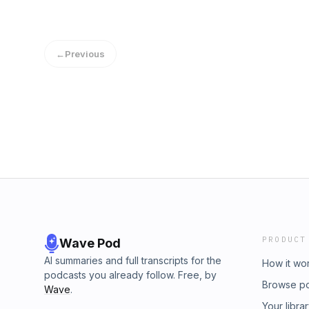
MODULO 4.3 RESTITUZIONE CHALLENGE nell'
piattaforma FUTURA e pertanto non ha scopo
sull'argomento.
←
Previous
PRODUCT
Wave Pod
AI summaries and full transcripts for the
How it wo
podcasts you already follow. Free, by
Browse p
Wave
.
Your libra