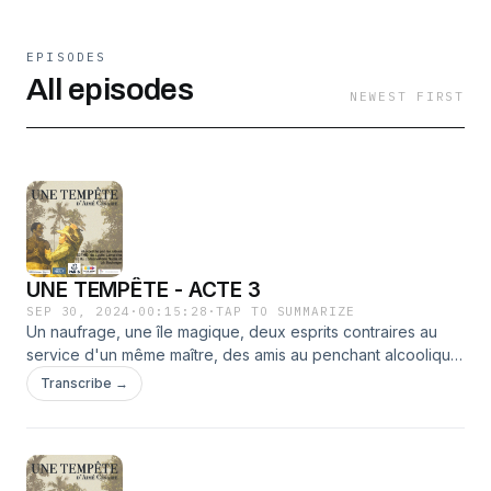
EPISODES
All episodes
NEWEST FIRST
UNE TEMPÊTE - ACTE 3
SEP 30, 2024
·
00:15:28
·
TAP TO SUMMARIZE
Un naufrage, une île magique, deux esprits contraires au
service d'un même maître, des amis au penchant alcoolique,
un mariage entre les enfants de vieilles
Transcribe →
connaissances.&nbsp;Une tempête&nbsp;d'Aimé Césaire
n'est pas qu'une simple tempête. Bienvenue sur l'île de
Prospero, où le naufrage avec un grand N, prend un autre
tournant.Comédiens·nes : Roman Guégan-Tragni, Raphaël