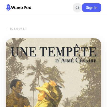
Wave Pod
Sign In
← DISCOVER