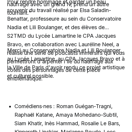
Pour rendre hommage et garder un beau
naufrage avec un grand N, prend un autre
souvenir du travail réalisé par Elsa Saladin-
tournant."
Benattar, professeure au sein du Conservatoire
Nadia et Lili Boulanger, et des élèves de
S2TMD du Lycée Lamartine le CPA Jacques
Bravo, en collaboration avec Lauréline Neel, a
Merci au Conservatoire Nadia et Lili Boulanger,
réalisé une série de podcasts immersifs qui vous
au Lycée Lamartine, au CPA Jacques Bravo et à
permettront d'arpenter l'île du naufrage aux
la Ville de Paris d'avoir rendu ce projet artistique
côtés des personnages de cette pièce
et culturel possible.
emblématique.
Comédiens·nes : Roman Guégan-Tragni,
Raphaël Katane, Amaya Mohedano-Subtil,
Siam Khatir, Inès Hammad, Rosalie Le Bars,
Kinnereth Lipskier, Marianne Boudo-Leos,