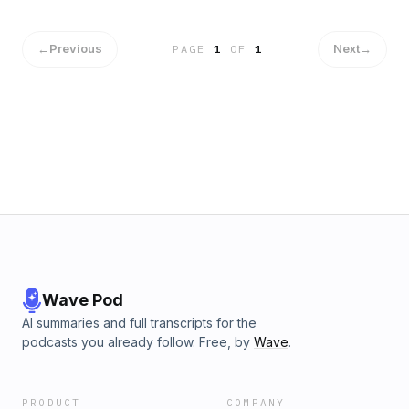
Prospero, où le naufrage avec un grand N, prend un autre
tournant.Comédiens·nes : Roman Guégan-Tragni, Raphaël
Katane, Amaya Mohedano-Subtil, Siam Khatir, Inès Hammad,
←
Previous
Next
→
PAGE
1
OF
1
Rosalie Le Bars, Kinnereth Lipskier, Marianne Boudo-Leos,
Mell FleuryOrganisation : Lauréline Neel, Elisa Saladin-
Benattar, Juliette Loiseau, Mehdi Dzunga, Vincent
EvrardProduction : Lauréline NeelEnregistrement : Lauréline
Neel, Mehdi DzungaMontage : Lauréline NeelMixage : Denis
Goltser Hébergé par Acast. Visitez acast.com/privacy pour
plus d'informations.
Wave Pod
AI summaries and full transcripts for the
podcasts you already follow. Free, by
Wave
.
PRODUCT
COMPANY