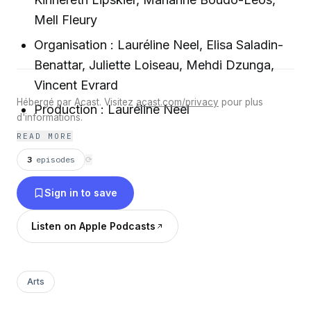
Mell Fleury
Organisation : Lauréline Neel, Elisa Saladin-
Benattar, Juliette Loiseau, Mehdi Dzunga,
Vincent Evrard
Hébergé par Acast. Visitez
acast.com/privacy
pour plus
Production : Lauréline Neel
d'informations.
Enregistrement : Lauréline Neel, Mehdi
READ MORE
Dzunga
3
episodes
⟳
Montage : Lauréline Neel
Sign in to save
Mixage : Denis Goltser
Listen on Apple Podcasts
Arts