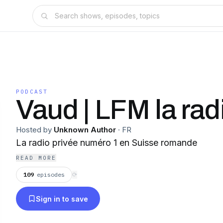
PODCAST
Vaud | LFM la rad
Hosted by
Unknown Author
·
FR
La radio privée numéro 1 en Suisse romande
READ MORE
109
episodes
⟳
Sign in to save