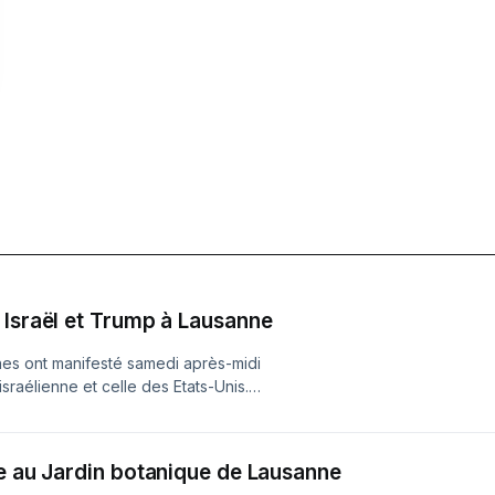
 Israël et Trump à Lausanne
nes ont manifesté samedi après-midi
israélienne et celle des Etats-Unis.
la Suisse n'a pas été épargnée.
es protestataires s'en sont surtout
estine n'est pas à toi", ont-ils scandé
le au Jardin botanique de Lausanne
es bombardements israéliens qui se