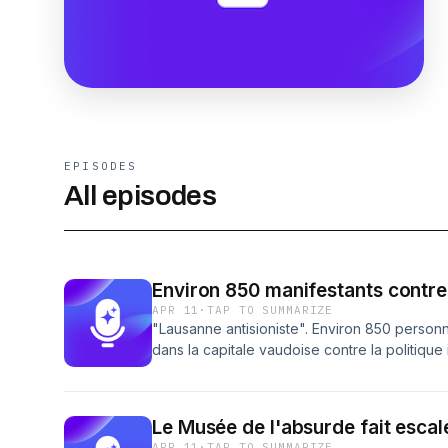
EPISODES
All episodes
Environ 850 manifestants contre
APR 11
·
TAP TO SUMMARIZE
"Lausanne antisioniste". Environ 850 person
dans la capitale vaudoise contre la politique 
Comme souvent dans ces défilés désormais, 
Bardés de nombreux drapeaux palestiniens, l
pris à l'Etat hébreu. "Israël, casse-toi, la Pal
Le Musée de l'absurde fait esca
à plusieurs reprises. Et de dénoncer aussi l
APR 11
·
TAP TO SUMMARIZE