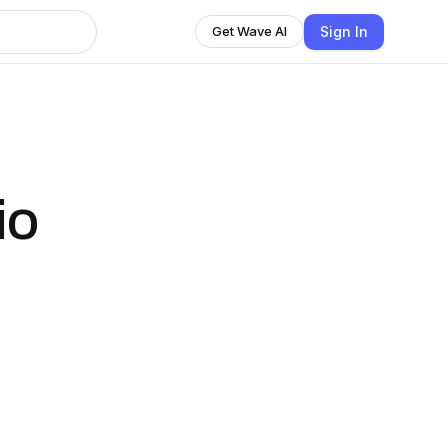
Sign In
Get Wave AI
io