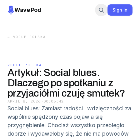
Wave Pod
Sign In
←
VOGUE POLSKA
VOGUE POLSKA
Artykuł: Social blues.
Dlaczego po spotkaniu z
przyjaciółmi czuję smutek?
APRIL 8, 2026
·
00:05:42
Social blues: Zamiast radości i wdzięczności za
wspólnie spędzony czas pojawia się
przygnębienie. Chociaż wszystko przebiegło
dobrze i wydawałoby się, że nie ma powodów